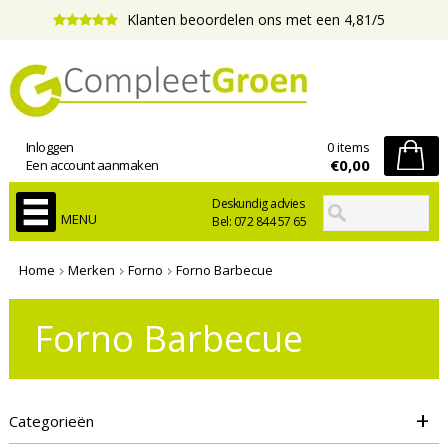
Klanten beoordelen ons met een 4,81/5
Inloggen
0 items
€0,00
Een account aanmaken
Deskundig advies
MENU
Bel: 072 844 57 65
Home
Merken
Forno
Forno Barbecue
Forno Barbecue
+
Categorieën