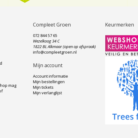
Compleet Groen
Keurmerken
072 844 57 65
Wezelkoog 34 C
e
1822 BL Alkmaar (open op afspraak)
info@compleetgroen.nl
ad
Mijn account
Account informatie
Mijn bestellingen
shop mag
Mijn tickets
of
Mijn verlanglijst