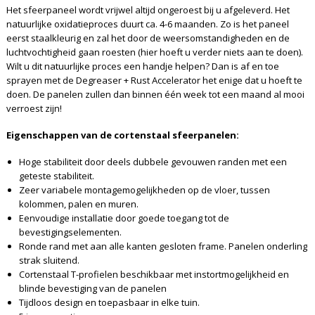
Het sfeerpaneel wordt vrijwel altijd ongeroest bij u afgeleverd. Het
natuurlijke oxidatieproces duurt ca. 4-6 maanden. Zo is het paneel
eerst staalkleurig en zal het door de weersomstandigheden en de
luchtvochtigheid gaan roesten (hier hoeft u verder niets aan te doen).
Wilt u dit natuurlijke proces een handje helpen? Dan is af en toe
sprayen met de Degreaser + Rust Accelerator het enige dat u hoeft te
doen. De panelen zullen dan binnen één week tot een maand al mooi
verroest zijn!
Eigenschappen van de cortenstaal sfeerpanelen:
Hoge stabiliteit door deels dubbele gevouwen randen met een
geteste stabiliteit.
Zeer variabele montagemogelijkheden op de vloer, tussen
kolommen, palen en muren.
Eenvoudige installatie door goede toegang tot de
bevestigingselementen.
Ronde rand met aan alle kanten gesloten frame. Panelen onderling
strak sluitend.
Cortenstaal T-profielen beschikbaar met instortmogelijkheid en
blinde bevestiging van de panelen
Tijdloos design en toepasbaar in elke tuin.