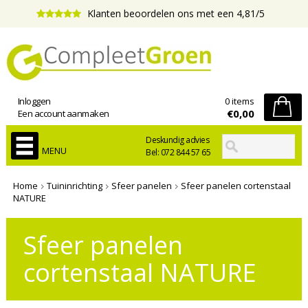
Klanten beoordelen ons met een 4,81/5
Inloggen
0 items
€0,00
Een account aanmaken
Deskundig advies
MENU
Bel: 072 844 57 65
Home
Tuininrichting
Sfeer panelen
Sfeer panelen cortenstaal
NATURE
Sfeer panelen
cortenstaal NATURE