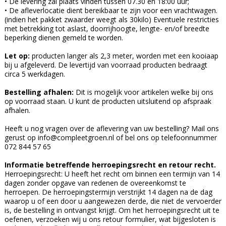
• De levering zal plaats vinden tussen 07.30 en 18:00 uur;
• De afleverlocatie dient bereikbaar te zijn voor een vrachtwagen.
(indien het pakket zwaarder weegt als 30kilo) Eventuele restricties
met betrekking tot aslast, doorrijhoogte, lengte- en/of breedte
beperking dienen gemeld te worden.
Let op:
producten langer als 2,3 meter, worden met een kooiaap
bij u afgeleverd. De levertijd van voorraad producten bedraagt
circa 5 werkdagen.
Bestelling afhalen:
Dit is mogelijk voor artikelen welke bij ons
op voorraad staan. U kunt de producten uitsluitend op afspraak
afhalen.
Heeft u nog vragen over de aflevering van uw bestelling? Mail ons
gerust op
info@compleetgroen.nl
of bel ons op telefoonnummer
072 844 57 65
Informatie betreffende herroepingsrecht en retour recht.
Herroepingsrecht: U heeft het recht om binnen een termijn van 14
dagen zonder opgave van redenen de overeenkomst te
herroepen. De herroepingstermijn verstrijkt 14 dagen na de dag
waarop u of een door u aangewezen derde, die niet de vervoerder
is, de bestelling in ontvangst krijgt. Om het herroepingsrecht uit te
oefenen, verzoeken wij u ons retour formulier, wat bijgesloten is