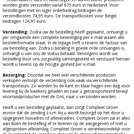
worden gratis verzonden vanaf 675 euro in Nederland. Voor
bestellingen met en lager orderbedrag bedragen de
verzendkosten 74,95 euro. De transportkosten voor België
bedragen 124,95 euro.
Verzending:
Zodra uw de bestelling heeft geplaatst, ontvangt u
per omgaande een complete bevestiging per e-mail waarin alle
bestelinformatie staat. In de bijlage treft u tevens de factuur van
uw bestelling aan. Zodra u betaling in goede orde ontvangen is,
ontvangt u van ons de status betaald. Vervolgens wordt uw
bestelling door ons zorgvuldig samengesteld en verstuurd hiervan
wordt u tevens op de hoogte gesteld per e-mail.
Bezorging:
Doordat we heel veel verschillende producten
verkopen verloopt de verzending ook vaak via verschillende
transporteurs. Zo worden bv de kant en klaar hagen een dag voor
levering bij de kwekerij geladen en naar u getransporteerd terwijl
voorraadproducten met de DHL naar u verzonden worden.
Heeft u een bestelling geplaatst, dan zorgt Compleet Groen
ervoor dat de zending z.s.m. bij u wordt bezorgd op het door u
opgegeven huisadres of afleveradres. Compleet Groen zal er alles
aan doen de bestelling af te leveren op de aangegeven of met u
afgesproken afleverdag. Compleet Groen is verantwoordelijk voor