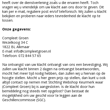
heeft over de dienstverlening zoals u die ervaren heeft. Toch
vragen wij u vriendelijk om uw klacht aan ons door te geven. Dit
kan per e-mail, reguliere post en/of telefonisch. Wij zullen u klacht
bekijken en proberen naar ieders tevredenheid de klacht op te
lossen.
Onze gegevens:
Compleet Groen
Wezelkoog 34 C
1822 BL Alkmaar
E-mail:
info@compleetgroen.nl
Telefoon: 072 844 57 65
Na ontvangst van uw klacht ontvangt van ons een bevestiging
.
Wij
zullen uw klacht binnen 2 dagen na ontvangst beantwoorden,
mocht het meer tijd nodig hebben, dan zullen wij u hiervan op de
hoogte stellen. Mocht u hier geen prijs op stellen, dan kunt u ook
altijd contact op nemen met Stichting Webshop Keurmerk waar
(Compleet Groen) bij is aangesloten. Is de klacht door hun
bemiddeling nog steeds niet opgelost? Dan bestaat de
mogelijkheid om uw geschil voor te leggen aan de
Geschillencommissie (SGC).