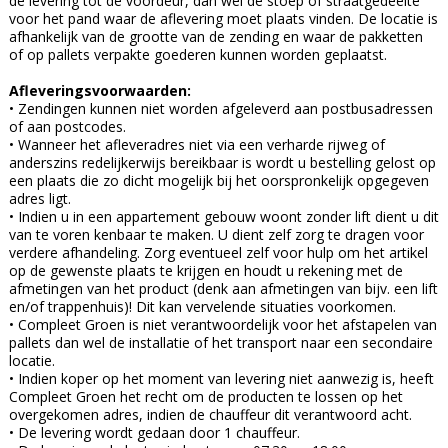
de levering tot de voordeur, dan wel de stoep of straatgedeelte
voor het pand waar de aflevering moet plaats vinden. De locatie is
afhankelijk van de grootte van de zending en waar de pakketten
of op pallets verpakte goederen kunnen worden geplaatst.
Afleveringsvoorwaarden:
• Zendingen kunnen niet worden afgeleverd aan postbusadressen
of aan postcodes.
• Wanneer het afleveradres niet via een verharde rijweg of
anderszins redelijkerwijs bereikbaar is wordt u bestelling gelost op
een plaats die zo dicht mogelijk bij het oorspronkelijk opgegeven
adres ligt.
• Indien u in een appartement gebouw woont zonder lift dient u dit
van te voren kenbaar te maken. U dient zelf zorg te dragen voor
verdere afhandeling. Zorg eventueel zelf voor hulp om het artikel
op de gewenste plaats te krijgen en houdt u rekening met de
afmetingen van het product (denk aan afmetingen van bijv. een lift
en/of trappenhuis)! Dit kan vervelende situaties voorkomen.
• Compleet Groen is niet verantwoordelijk voor het afstapelen van
pallets dan wel de installatie of het transport naar een secondaire
locatie.
• Indien koper op het moment van levering niet aanwezig is, heeft
Compleet Groen het recht om de producten te lossen op het
overgekomen adres, indien de chauffeur dit verantwoord acht.
• De levering wordt gedaan door 1 chauffeur.