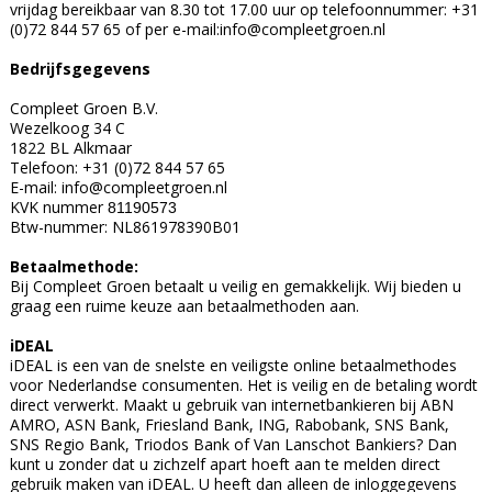
vrijdag bereikbaar van 8.30 tot 17.00 uur op telefoonnummer: +31
(0)72 844 57 65 of per e-mail:
info@compleetgroen.nl
Bedrijfsgegevens
Compleet Groen B.V.
Wezelkoog 34 C
1822 BL Alkmaar
Telefoon: +31 (0)72 844 57 65
E-mail:
info@compleetgroen.nl
KVK nummer
81190573
Btw-nummer: NL861978390B01
Betaalmethode:
Bij Compleet Groen betaalt u veilig en gemakkelijk. Wij bieden u
graag een ruime keuze aan betaalmethoden aan.
iDEAL
iDEAL is een van de snelste en veiligste online betaalmethodes
voor Nederlandse consumenten. Het is veilig en de betaling wordt
direct verwerkt. Maakt u gebruik van internetbankieren bij ABN
AMRO, ASN Bank, Friesland Bank, ING, Rabobank, SNS Bank,
SNS Regio Bank, Triodos Bank of Van Lanschot Bankiers? Dan
kunt u zonder dat u zichzelf apart hoeft aan te melden direct
gebruik maken van iDEAL. U heeft dan alleen de inloggegevens