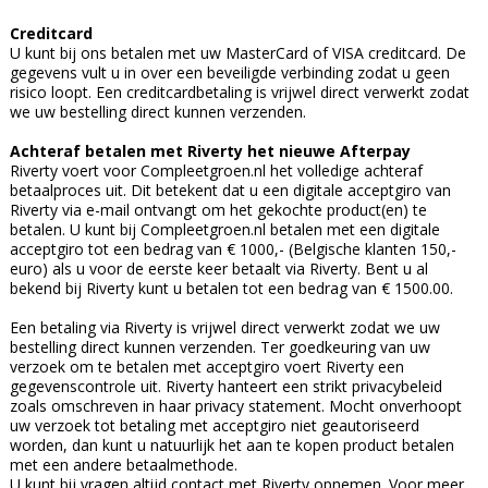
Creditcard
U kunt bij ons betalen met uw MasterCard of VISA creditcard. De
gegevens vult u in over een beveiligde verbinding zodat u geen
risico loopt. Een creditcardbetaling is vrijwel direct verwerkt zodat
we uw bestelling direct kunnen verzenden.
Achteraf betalen met Riverty het nieuwe Afterpay
Riverty voert voor Compleetgroen.nl het volledige achteraf
betaalproces uit. Dit betekent dat u een digitale acceptgiro van
Riverty via e-mail ontvangt om het gekochte product(en) te
betalen. U kunt bij Compleetgroen.nl betalen met een digitale
acceptgiro tot een bedrag van € 1000,- (Belgische klanten 150,-
euro) als u voor de eerste keer betaalt via Riverty. Bent u al
bekend bij Riverty kunt u betalen tot een bedrag van € 1500.00.
Een betaling via Riverty is vrijwel direct verwerkt zodat we uw
bestelling direct kunnen verzenden. Ter goedkeuring van uw
verzoek om te betalen met acceptgiro voert Riverty een
gegevenscontrole uit. Riverty hanteert een strikt privacybeleid
zoals omschreven in haar privacy statement. Mocht onverhoopt
uw verzoek tot betaling met acceptgiro niet geautoriseerd
worden, dan kunt u natuurlijk het aan te kopen product betalen
met een andere betaalmethode.
U kunt bij vragen altijd contact met Riverty opnemen. Voor meer