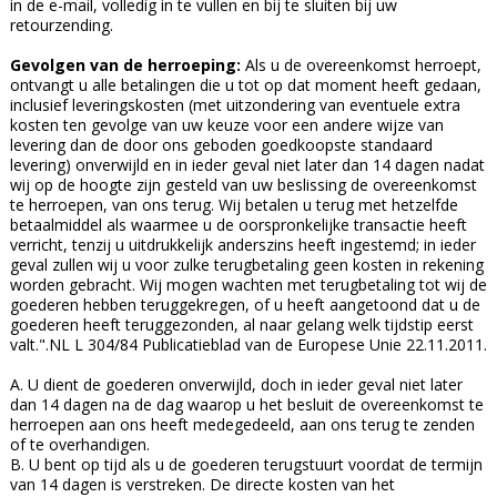
in de e-mail, volledig in te vullen en bij te sluiten bij uw
retourzending.
Gevolgen van de herroeping:
Als u de overeenkomst herroept,
ontvangt u alle betalingen die u tot op dat moment heeft gedaan,
inclusief leveringskosten (met uitzondering van eventuele extra
kosten ten gevolge van uw keuze voor een andere wijze van
levering dan de door ons geboden goedkoopste standaard
levering) onverwijld en in ieder geval niet later dan 14 dagen nadat
wij op de hoogte zijn gesteld van uw beslissing de overeenkomst
te herroepen, van ons terug. Wij betalen u terug met hetzelfde
betaalmiddel als waarmee u de oorspronkelijke transactie heeft
verricht, tenzij u uitdrukkelijk anderszins heeft ingestemd; in ieder
geval zullen wij u voor zulke terugbetaling geen kosten in rekening
worden gebracht. Wij mogen wachten met terugbetaling tot wij de
goederen hebben teruggekregen, of u heeft aangetoond dat u de
goederen heeft teruggezonden, al naar gelang welk tijdstip eerst
valt.".NL L 304/84 Publicatieblad van de Europese Unie 22.11.2011.
A. U dient de goederen onverwijld, doch in ieder geval niet later
dan 14 dagen na de dag waarop u het besluit de overeenkomst te
herroepen aan ons heeft medegedeeld, aan ons terug te zenden
of te overhandigen.
B. U bent op tijd als u de goederen terugstuurt voordat de termijn
van 14 dagen is verstreken. De directe kosten van het