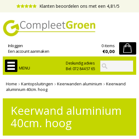
Klanten beoordelen ons met een 4,81/5
Inloggen
0 items
€0,00
Een account aanmaken
Deskundig advies
MENU
Bel: 072 844 57 65
Home
Kantopsluitingen
Keerwanden aluminium
Keerwand
aluminium 40cm. hoog
Keerwand aluminium
40cm. hoog