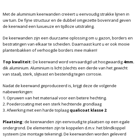
Met de aluminium keerwanden creëert u eenvoudig strakke lijnen in
uw tuin. De fijne structuur en de dubbel omgezette bovenrand geven
de keerwand een luxueuze en tijdloze uitstraling.
De keerwanden zijn een duurzame oplossing om u gazon, borders en
bestratingen van elkaar te scheiden. Daarnaast kunt u er ook mooie
plantenbakken of verhoogde borders mee maken!
Top kwaliteit:
De keerwand word vervaardigd uit hoogwaardig
4mm.
dik aluminium. Aluminium is licht (slechts een derde van het gewicht
van staal), sterk, slijtvast en bestendig tegen corrosie.
Nadat de keerwand geproduceerd is, krijgt deze de volgende
nabewerkingen:
1. Opruwen van het materiaal voor een betere hechting.
2. Poedercoating met een sterk hechtende grondlaag
3. Afwerking met een harde toplaag
qualicoat klasse 2
Plaatsing:
de keerwanden zijn eenvoudig te plaatsen op een egale
ondergrond. De elementen zijn te koppelen d.m.v. het blindkoppel
systeem (zie montage tekening). De keerwanden worden geleverd