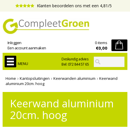
Klanten beoordelen ons met een 4,81/5
Inloggen
0 items
€0,00
Een account aanmaken
Deskundig advies
MENU
Bel: 072 844 57 65
Home
Kantopsluitingen
Keerwanden aluminium
Keerwand
aluminium 20cm. hoog
Keerwand aluminium
20cm. hoog