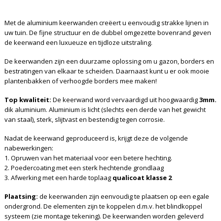
Met de aluminium keerwanden creëert u eenvoudig strakke lijnen in
uw tuin. De fijne structuur en de dubbel omgezette bovenrand geven
de keerwand een luxueuze en tijdloze uitstraling.
De keerwanden zijn een duurzame oplossing om u gazon, borders en
bestratingen van elkaar te scheiden. Daarnaast kunt u er ook mooie
plantenbakken of verhoogde borders mee maken!
Top kwaliteit:
De keerwand word vervaardigd uit hoogwaardig
3mm.
dik aluminium. Aluminium is licht (slechts een derde van het gewicht
van staal), sterk, slijtvast en bestendig tegen corrosie.
Nadat de keerwand geproduceerd is, krijgt deze de volgende
nabewerkingen:
1. Opruwen van het materiaal voor een betere hechting.
2. Poedercoating met een sterk hechtende grondlaag
3. Afwerking met een harde toplaag
qualicoat klasse 2
Plaatsing:
de keerwanden zijn eenvoudig te plaatsen op een egale
ondergrond. De elementen zijn te koppelen d.m.v. het blindkoppel
systeem (zie montage tekening). De keerwanden worden geleverd