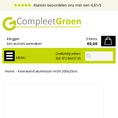
Klanten beoordelen ons met een 4,81/5
Inloggen
0 items
€0,00
Een account aanmaken
Deskundig advies
MENU
Bel: 072 844 57 65
Home
Keerwand aluminium recht 200x20cm.