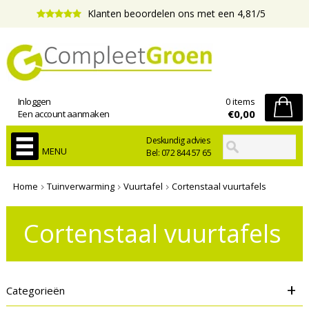
Klanten beoordelen ons met een 4,81/5
Inloggen
0 items
€0,00
Een account aanmaken
Deskundig advies
MENU
Bel: 072 844 57 65
Home
Tuinverwarming
Vuurtafel
Cortenstaal vuurtafels
Cortenstaal vuurtafels
+
Categorieën