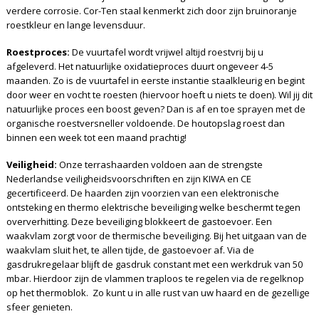
verdere corrosie. Cor-Ten staal kenmerkt zich door zijn bruinoranje
roestkleur en lange levensduur.
Roestproces:
De vuurtafel wordt vrijwel altijd roestvrij bij u
afgeleverd. Het natuurlijke oxidatieproces duurt ongeveer 4-5
maanden. Zo is de vuurtafel in eerste instantie staalkleurig en begint
door weer en vocht te roesten (hiervoor hoeft u niets te doen). Wil jij dit
natuurlijke proces een boost geven? Dan is af en toe sprayen met de
organische roestversneller voldoende. De houtopslag roest dan
binnen een week tot een maand prachtig!
Veiligheid:
Onze terrashaarden voldoen aan de strengste
Nederlandse veiligheidsvoorschriften en zijn KIWA en CE
gecertificeerd. De haarden zijn voorzien van een elektronische
ontsteking en thermo elektrische beveiliging welke beschermt tegen
oververhitting. Deze beveiliging blokkeert de gastoevoer. Een
waakvlam zorgt voor de thermische beveiliging. Bij het uitgaan van de
waakvlam sluit het, te allen tijde, de gastoevoer af. Via de
gasdrukregelaar blijft de gasdruk constant met een werkdruk van 50
mbar. Hierdoor zijn de vlammen traploos te regelen via de regelknop
op het thermoblok. Zo kunt u in alle rust van uw haard en de gezellige
sfeer genieten.