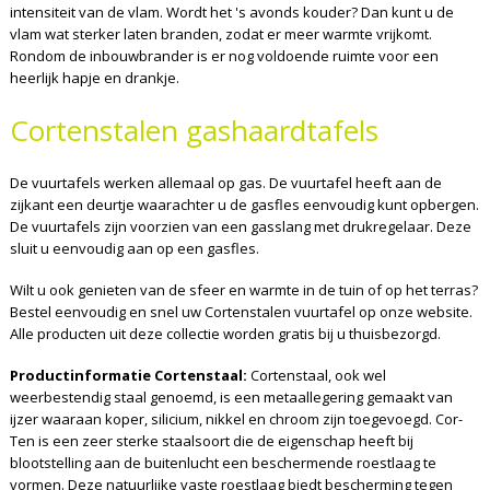
intensiteit van de vlam. Wordt het 's avonds kouder? Dan kunt u de
vlam wat sterker laten branden, zodat er meer warmte vrijkomt.
Rondom de inbouwbrander is er nog voldoende ruimte voor een
heerlijk hapje en drankje.
Cortenstalen gashaardtafels
De vuurtafels werken allemaal op gas. De vuurtafel heeft aan de
zijkant een deurtje waarachter u de gasfles eenvoudig kunt opbergen.
De vuurtafels zijn voorzien van een gasslang met drukregelaar. Deze
sluit u eenvoudig aan op een gasfles.
Wilt u ook genieten van de sfeer en warmte in de tuin of op het terras?
Bestel eenvoudig en snel uw Cortenstalen vuurtafel op onze website.
Alle producten uit deze collectie worden gratis bij u thuisbezorgd.
Productinformatie Cortenstaal:
Cortenstaal, ook wel
weerbestendig staal genoemd, is een metaallegering gemaakt van
ijzer waaraan koper, silicium, nikkel en chroom zijn toegevoegd. Cor-
Ten is een zeer sterke staalsoort die de eigenschap heeft bij
blootstelling aan de buitenlucht een beschermende roestlaag te
vormen. Deze natuurlijke vaste roestlaag biedt bescherming tegen