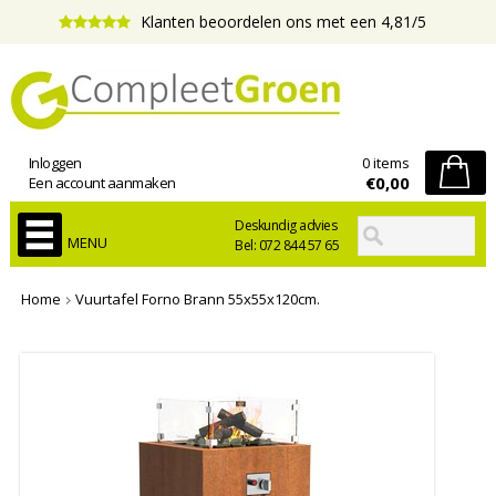
Klanten beoordelen ons met een 4,81/5
Inloggen
0 items
€0,00
Een account aanmaken
Deskundig advies
MENU
Bel: 072 844 57 65
Home
Vuurtafel Forno Brann 55x55x120cm.