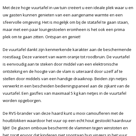
Met deze hoge vuurtafel in uw tuin creëert u een ideale plek waar u en
uw gasten kunnen genieten van een aangename warmte en een
sfeervolle omgeving. Het is mogelijk om bij de statafel te gaan staan,
maar met een paar loungestoelen eromheen is het ook een prima
plek om te gaan zitten. Ontspan en geniet!
De vuurtafel dankt zijn kenmerkende karakter aan de beschermende
roestlaag. Deze varieert van warm oranje tot roodbruin. De vuurtafel
is eenvoudig aan te steken door middel van een elektronische
ontsteking en de hoogte van de vlam is uiteraard door uzelf af te
stellen door middels van een handige draaiknop. Beiden zijn netjes
verwerkt in een bescheiden bedieningspaneel aan de zijkant van de
vuurtafel. Een gasfles van maximaal 5 kg kan netjes in de vuurtafel
worden opgeborgen.
De RVS-brander van deze haard kunt u mooi camoufleren met de
houtblokken waardoor het vuur op een echt hout gestookt haardvuur
lijkt! De glazen ombouw beschermt de vlammen tegen winstoten en
het zorgt ervoor dat kinderen niet spontaan hun vingers in het vuur