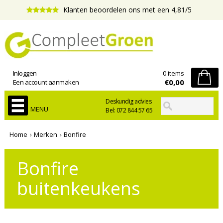
Klanten beoordelen ons met een 4,81/5
Inloggen
0 items
€0,00
Een account aanmaken
Deskundig advies
MENU
Bel: 072 844 57 65
Home
Merken
Bonfire
Bonfire
buitenkeukens