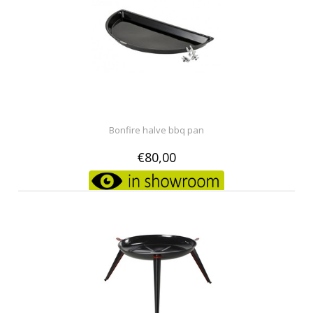
Bonfire halve bbq pan
€80,00