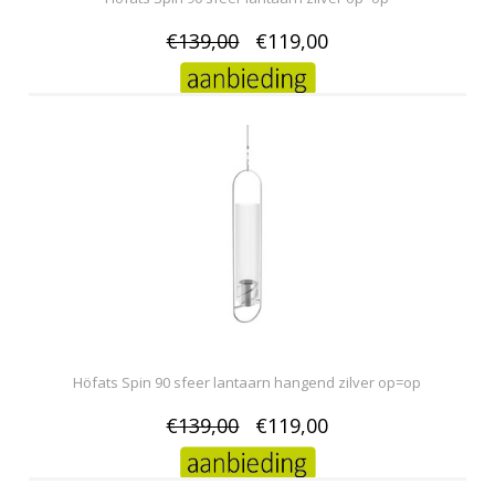
€139,00
€119,00
Höfats Spin 90 sfeer lantaarn hangend zilver op=op
€139,00
€119,00