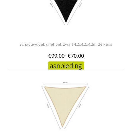
Schaduwdoek driehoek zwart 4.2x4.2x4.2m. 2e kans
€99,00
€70,00