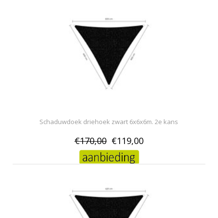
Schaduwdoek driehoek zwart 6x6x6m. 2e kans
€170,00
€119,00