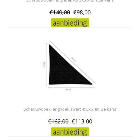
Schaduwdoek langhoek wit 3x3x4.2m. 2e kans
€140,00
€98,00
Schaduwdoek langhoek zwart 4x5x6.4m. 2e kans
€162,00
€113,00