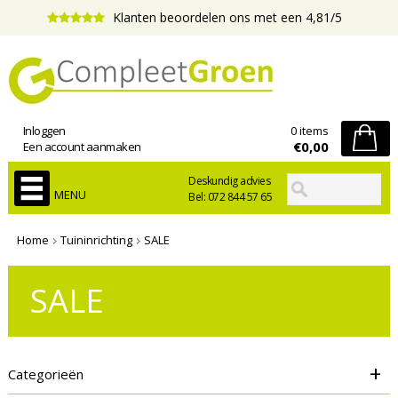
Klanten beoordelen ons met een 4,81/5
Inloggen
0 items
€0,00
Een account aanmaken
Deskundig advies
MENU
Bel: 072 844 57 65
Home
Tuininrichting
SALE
SALE
+
Categorieën