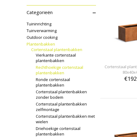
–
Categorieën
Tuininrichting
Tuinverwarming
Outdoor cooking
Plantenbakken
Cortenstaal plantenbakken
Vierkante cortenstaal
plantenbakken
Cortenstaal pla
Rechthoekige cortenstaal
80x40x
plantenbakken
€192
Ronde cortenstaal
plantenbakken
Cortenstaal plantenbakken
zonder bodem
Cortenstaal plantenbakken
zelfmontage
Cortenstaal plantenbakken met
wielen
Driehoekige cortenstaal
plantenbakken