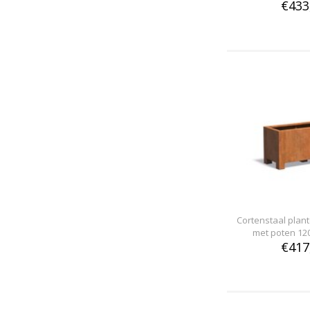
€433
Cortenstaal pla
met poten 12
€417