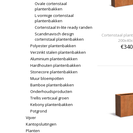
Ovale cortenstaal
plantenbakken
L-vormige cortenstaal
plantenbakken
Cortenstaal In-lite ready randen
Scandinavisch design
Cortenstaal pla
cortenstaal plantenbakken
200x40x
Polyester plantenbakken
€340
Verzinkt stalen plantenbakken
Aluminium plantenbakken
Hardhouten plantenbakken
Stonecore plantenbakken
Muur bloempotten
Bamboe plantenbakken
Onderhoudsproducten
Trellis verticaal groen
Kebony plantenbakken
Potgrond
Vijver
Kantopsluitingen
Planten