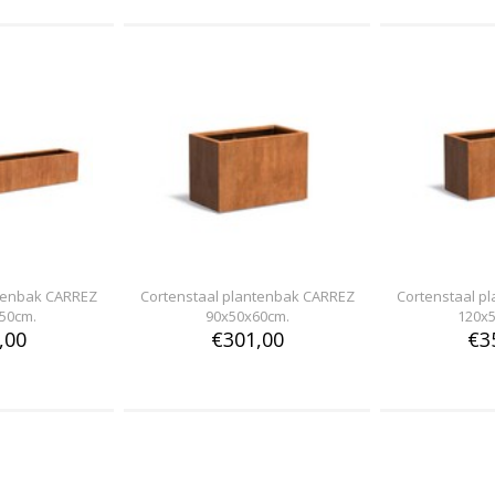
ntenbak CARREZ
Cortenstaal plantenbak CARREZ
Cortenstaal p
50cm.
90x50x60cm.
120x
,00
€301,00
€3