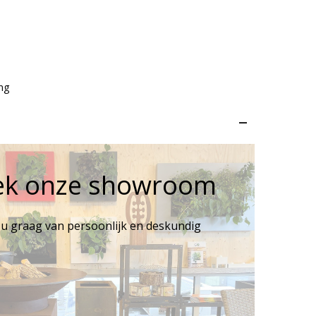
ng
–
ek onze showroom
 u graag van persoonlijk en deskundig