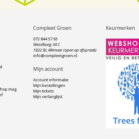
Compleet Groen
Keurmerken
072 844 57 65
Wezelkoog 34 C
e
1822 BL Alkmaar (open op afspraak)
info@compleetgroen.nl
ad
Mijn account
Account informatie
Mijn bestellingen
shop mag
Mijn tickets
of
Mijn verlanglijst