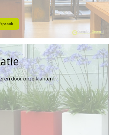
fspraak
atie
reren door onze klanten!