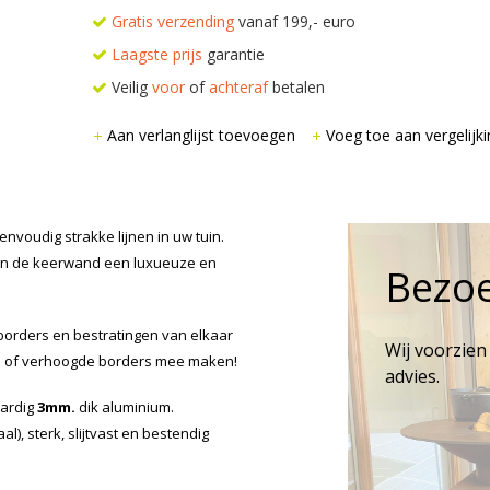
Gratis verzending
vanaf 199,- euro
Laagste prijs
garantie
Veilig
voor
of
achteraf
betalen
Aan verlanglijst toevoegen
Voeg toe aan vergelijki
voudig strakke lijnen in uw tuin.
ven de keerwand een luxueuze en
Bezo
orders en bestratingen van elkaar
Wij voorzien
en of verhoogde borders mee maken!
advies.
ardig
3mm.
dik aluminium.
l), sterk, slijtvast en bestendig