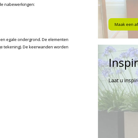
nde nabewerkingen:
Maak een a
een egale ondergrond. De elementen
tage tekening). De keerwanden worden
Inspir
Laat u inspi