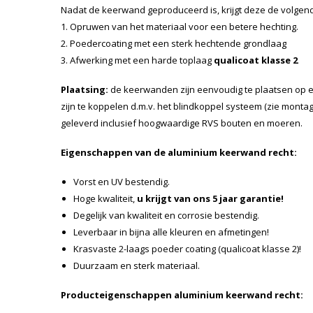
Nadat de keerwand geproduceerd is, krijgt deze de volge
1. Opruwen van het materiaal voor een betere hechting.
2. Poedercoating met een sterk hechtende grondlaag
3. Afwerking met een harde toplaag
qualicoat klasse 2
Plaatsing:
de keerwanden zijn eenvoudig te plaatsen op 
zijn te koppelen d.m.v. het blindkoppel systeem (zie mon
geleverd inclusief hoogwaardige RVS bouten en moeren.
Eigenschappen van de aluminium keerwand recht:
Vorst en UV bestendig.
Hoge kwaliteit,
u krijgt van ons 5 jaar garantie!
Degelijk van kwaliteit en corrosie bestendig.
Leverbaar in bijna alle kleuren en afmetingen!
Krasvaste 2-laags poeder coating (qualicoat klasse 2)!
Duurzaam en sterk materiaal.
Producteigenschappen aluminium keerwand recht: