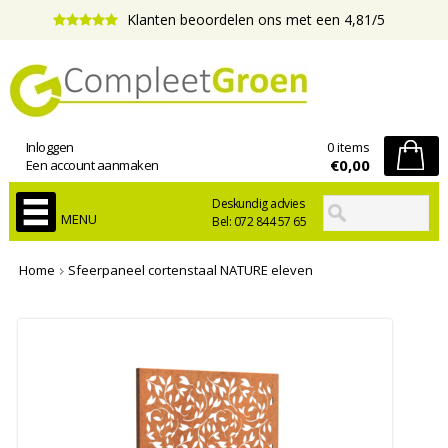
Klanten beoordelen ons met een 4,81/5
Inloggen
0 items
€0,00
Een account aanmaken
Deskundig advies
MENU
Bel: 072 844 57 65
Home
Sfeerpaneel cortenstaal NATURE eleven