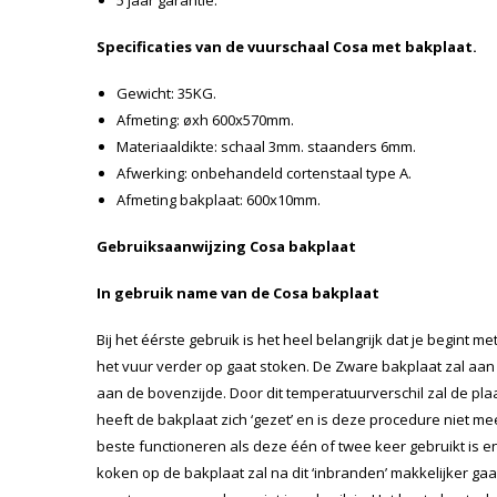
Specificaties van de vuurschaal Cosa met bakplaat.
Gewicht: 35KG.
Afmeting: øxh 600x570mm.
Materiaaldikte: schaal 3mm. staanders 6mm.
Afwerking: onbehandeld cortenstaal type A.
Afmeting bakplaat: 600x10mm.
Gebruiksaanwijzing Cosa bakplaat
In gebruik name van de Cosa bakplaat
Bij het éérste gebruik is het heel belangrijk dat je begint m
het vuur verder op gaat stoken. De Zware bakplaat zal aa
aan de bovenzijde. Door dit temperatuurverschil zal de plaa
heeft de bakplaat zich ‘gezet’ en is deze procedure niet me
beste functioneren als deze één of twee keer gebruikt is en 
koken op de bakplaat zal na dit ‘inbranden’ makkelijker ga