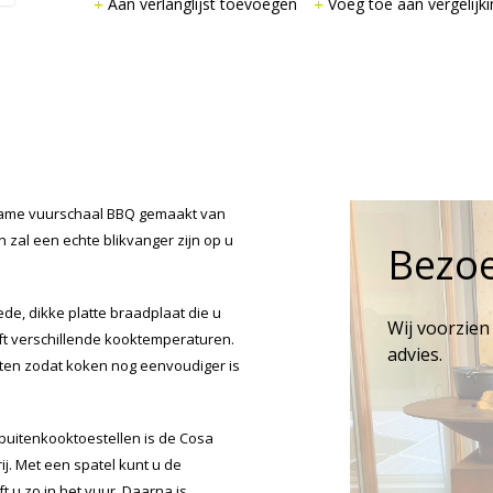
Aan verlanglijst toevoegen
Voeg toe aan vergelijki
urzame vuurschaal BBQ gemaakt van
 zal een echte blikvanger zijn op u
Bezo
e, dikke platte braadplaat die u
Wij voorzien
ft verschillende kooktemperaturen.
advies.
ten zodat koken nog eenvoudiger is
 buitenkooktoestellen is de Cosa
j. Met een spatel kunt u de
t u zo in het vuur. Daarna is