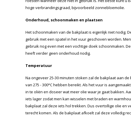
roesten wanneer deze niet in gebruik is. Het beste kunt u 
hoge verbrandingsgraad, bijvoorbeeld zonnebloemolie.
Onderhoud, schoonmaken en plaatsen
Het schoonmaken van de bakplaat is eigenlijk niet nodig. 
gebruik met een spatel in het vuur geschoven worden. Men
gebruik nog even met een vochtige doek schoonmaken. De
heeft verder geen onderhoud nodig.
Temperatuur
Na ongeveer 25-30 minuten stoken zal de bakplaat aan d
van 275 - 300°C hebben bereikt. Als het vuur is aangemaa
in te oliën en doseer wat meer olie waar je gaat bakken. A
iets lager zodat men kan wisselen met braden en warmhou
bakplaat zal deze iets hol trekken. Dus overtollige olie en 
terecht komen. Als de bakplaat afkoelt zal deze volledig re