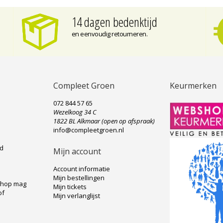
14 dagen bedenktijd
en eenvoudig retourneren.
Compleet Groen
Keurmerken
072 844 57 65
Wezelkoog 34 C
e
1822 BL Alkmaar (open op afspraak)
info@compleetgroen.nl
ad
Mijn account
Account informatie
Mijn bestellingen
shop mag
Mijn tickets
of
Mijn verlanglijst