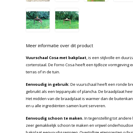
Meer informatie over dit product
Vuurschaal Cosa met bakplaat
, is een stijlvolle en du
cortenstaal. De Forno Cosa heeft een tijdloze vormgeving en
terras of in de tuin.
Eenvoudig in gebruik:
De vuurschaal heeft een ronde bred
gebruikt als een teppanyaki of plancha. De braadplaat hee
Het midden van de braadplaat is warmer dan de buitenkan
en u alle ingrediënten samen kunt serveren.
Eenvoudig schoon te maken.
In tegenstelling tot andere
zeer gemakkelijk schoon te maken en vrijwel onderhoudsvri
bakplaat eenvoudig reinigen. Overtollige etensresten schuif