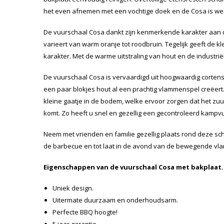
het even afnemen met een vochtige doek en de Cosa is wee
De vuurschaal Cosa dankt zijn kenmerkende karakter aan
varieert van warm oranje tot roodbruin. Tegelijk geeft de k
karakter. Met de warme uitstraling van hout en de industrië
De vuurschaal Cosa is vervaardigd uit hoogwaardig cortens
een paar blokjes hout al een prachtig vlammenspel creëert.
kleine gaatje in de bodem, welke ervoor zorgen dat het zu
komt. Zo heeft u snel en gezellig een gecontroleerd kampv
Neem met vrienden en familie gezellig plaats rond deze sc
de barbecue en tot laat in de avond van de bewegende vl
Eigenschappen van de vuurschaal Cosa met bakplaat.
Uniek design.
Uitermate duurzaam en onderhoudsarm.
Perfecte BBQ hoogte!
5 jaar garantie.