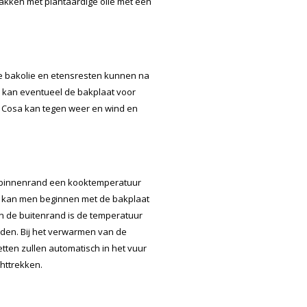
bakken met plantaardige olie met een
De bakolie en etensresten kunnen na
 kan eventueel de bakplaat voor
 Cosa kan tegen weer en wind en
e binnenrand een kooktemperatuur
kt kan men beginnen met de bakplaat
an de buitenrand is de temperatuur
den. Bij het verwarmen van de
vetten zullen automatisch in het vuur
chttrekken.