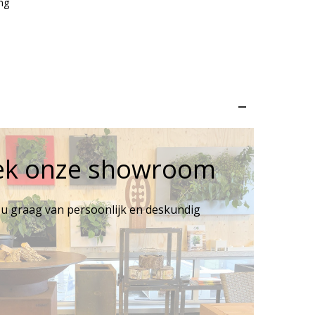
ng
–
ek onze showroom
 u graag van persoonlijk en deskundig