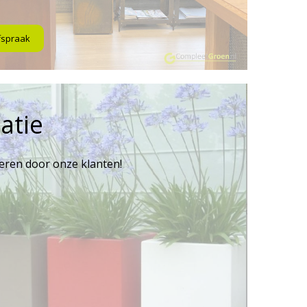
fspraak
atie
reren door onze klanten!