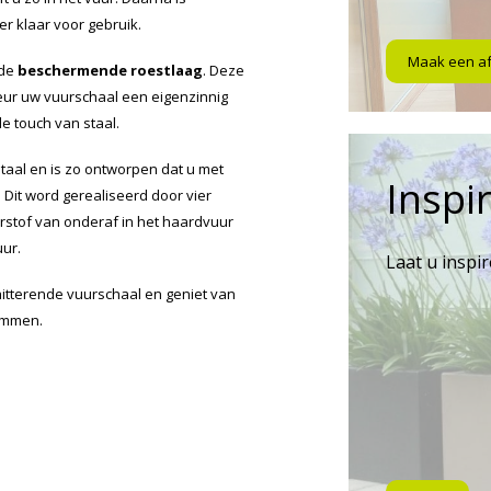
r klaar voor gebruik.
Maak een a
 de
beschermende roestlaag
. Deze
leur uw vuurschaal een eigenzinnig
le touch van staal.
taal en is zo ontworpen dat u met
Inspir
 Dit word gerealiseerd door vier
urstof van onderaf in het haardvuur
uur.
Laat u inspi
hitterende vuurschaal en geniet van
ammen.