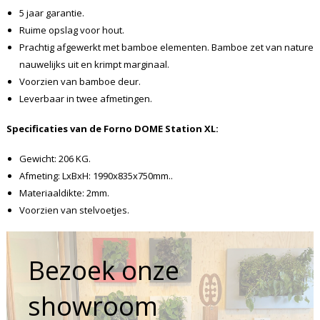
5 jaar garantie.
Ruime opslag voor hout.
Prachtig afgewerkt met bamboe elementen. Bamboe zet van nature
nauwelijks uit en krimpt marginaal.
Voorzien van bamboe deur.
Leverbaar in twee afmetingen.
Specificaties van de Forno DOME
Station XL
:
Gewicht: 206 KG.
Afmeting: LxBxH: 1990x835x750mm..
Materiaaldikte: 2mm.
Voorzien van stelvoetjes.
Bezoek onze
showroom