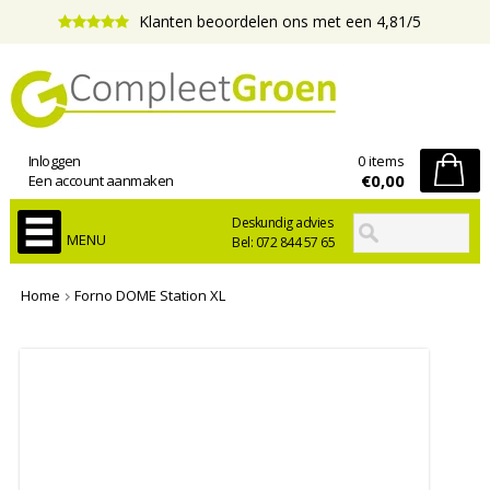
Klanten beoordelen ons met een 4,81/5
Inloggen
0 items
€0,00
Een account aanmaken
Deskundig advies
MENU
Bel: 072 844 57 65
Home
Forno DOME Station XL