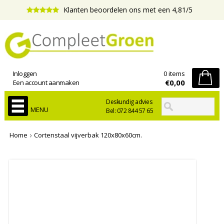
Klanten beoordelen ons met een 4,81/5
Inloggen
0 items
€0,00
Een account aanmaken
Deskundig advies
MENU
Bel: 072 844 57 65
Home
Cortenstaal vijverbak 120x80x60cm.