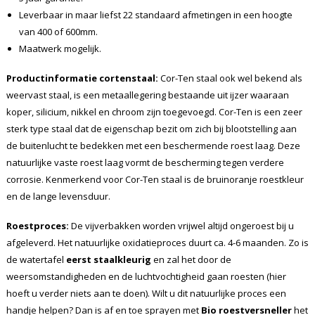
Leverbaar in maar liefst 22 standaard afmetingen in een hoogte
van 400 of 600mm.
Maatwerk mogelijk.
Productinformatie cortenstaal:
Cor-Ten staal ook wel bekend als
weervast staal, is een metaallegering bestaande uit ijzer waaraan
koper, silicium, nikkel en chroom zijn toegevoegd. Cor-Ten is een zeer
sterk type staal dat de eigenschap bezit om zich bij blootstelling aan
de buitenlucht te bedekken met een beschermende roest laag. Deze
natuurlijke vaste roest laag vormt de bescherming tegen verdere
corrosie. Kenmerkend voor Cor-Ten staal is de bruinoranje roestkleur
en de lange levensduur.
Roestproces:
De vijverbakken worden vrijwel altijd ongeroest bij u
afgeleverd. Het natuurlijke oxidatieproces duurt ca. 4-6 maanden. Zo is
de watertafel
eerst staalkleurig
en zal het door de
weersomstandigheden en de luchtvochtigheid gaan roesten (hier
hoeft u verder niets aan te doen). Wilt u dit natuurlijke proces een
handje helpen? Dan is af en toe sprayen met
Bio roestversneller
het