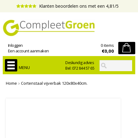
Klanten beoordelen ons met een 4,81/5
Inloggen
0 items
€0,00
Een account aanmaken
Deskundig advies
MENU
Bel: 072 844 57 65
Home
Cortenstaal vijverbak 120x80x40cm.