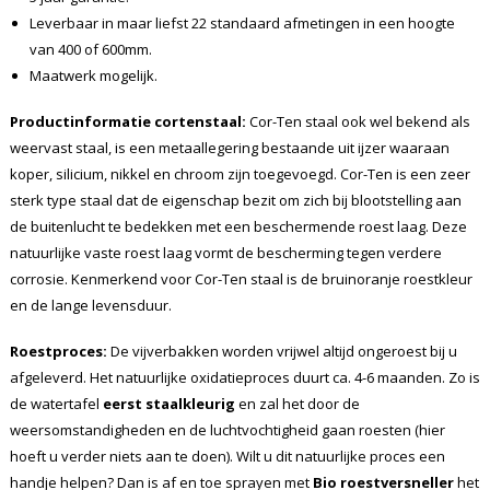
Leverbaar in maar liefst 22 standaard afmetingen in een hoogte
van 400 of 600mm.
Maatwerk mogelijk.
Productinformatie cortenstaal:
Cor-Ten staal ook wel bekend als
weervast staal, is een metaallegering bestaande uit ijzer waaraan
koper, silicium, nikkel en chroom zijn toegevoegd. Cor-Ten is een zeer
sterk type staal dat de eigenschap bezit om zich bij blootstelling aan
de buitenlucht te bedekken met een beschermende roest laag. Deze
natuurlijke vaste roest laag vormt de bescherming tegen verdere
corrosie. Kenmerkend voor Cor-Ten staal is de bruinoranje roestkleur
en de lange levensduur.
Roestproces:
De vijverbakken worden vrijwel altijd ongeroest bij u
afgeleverd. Het natuurlijke oxidatieproces duurt ca. 4-6 maanden. Zo is
de watertafel
eerst staalkleurig
en zal het door de
weersomstandigheden en de luchtvochtigheid gaan roesten (hier
hoeft u verder niets aan te doen). Wilt u dit natuurlijke proces een
handje helpen? Dan is af en toe sprayen met
Bio roestversneller
het