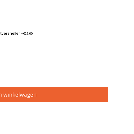
tversneller
+€29,00
n winkelwagen