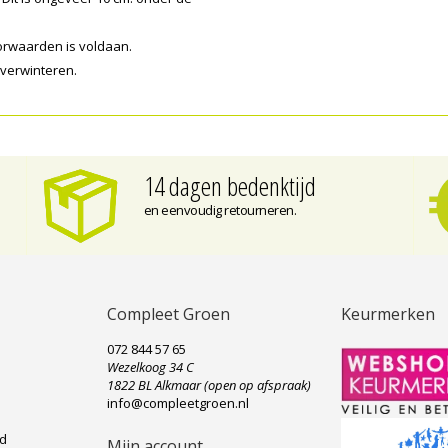
orwaarden is voldaan.
overwinteren.
14 dagen bedenktijd
en eenvoudig retourneren.
Compleet Groen
Keurmerken
072 844 57 65
Wezelkoog 34 C
e
1822 BL Alkmaar (open op afspraak)
info@compleetgroen.nl
ad
Mijn account