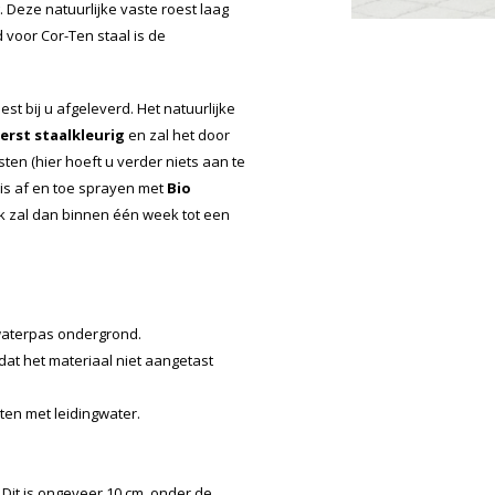
Deze natuurlijke vaste roest laag
voor Cor-Ten staal is de
st bij u afgeleverd. Het natuurlijke
erst staalkleurig
en zal het door
en (hier hoeft u verder niets aan te
 is af en toe sprayen met
Bio
ak zal dan binnen één week tot een
 waterpas ondergrond.
odat het materiaal niet aangetast
iten met leidingwater.
 Dit is ongeveer 10 cm. onder de