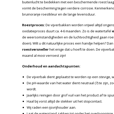
buitenlucht te bedekken met een beschermende roest laag. 
vormt de bescherming tegen verdere corrosie. Kenmerkend 
bruinoranje roestkleur en de lange levensduur.
Roestproces:
De vijverbakken worden vrijwel altijd ongeroe
oxidatieproces duurt ca. 4-6 maanden. Zo is de watertafel
e
de weersomstandigheden en de luchtvochtigheid gaan roest
doen). Wilt u dit natuurlijke proces een handje helpen? Dan
roestversneller
het enige dat u hoeft te doen. De vijverb
maand al mooi verroest zijn!
Onderhoud en aandachtspunten:
De vijverbak dient geplaatst te worden op een stevige,
De pH-waarde van het water dient neutraal (7) te zijn, z
wordt.
Jaarlijks reinigen door grof vuil van het product af te spu
Haal bij vorst altijd de stekker uit het stopcontact.
Wij raden een ijsvrijhouder aan.
Laat de waterstand zakken tot onder het overlooppijpje.