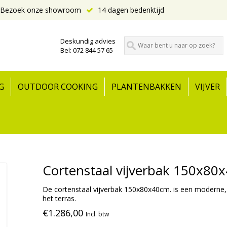
Bezoek onze showroom
14 dagen bedenktijd
Deskundig advies
Bel: 072 844 57 65
G
OUTDOOR COOKING
PLANTENBAKKEN
VIJVER
Cortenstaal vijverbak 150x80
De cortenstaal vijverbak 150x80x40cm. is een moderne, 
het terras.
€1.286,00
Incl. btw