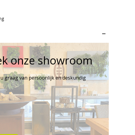
ng
–
ek onze showroom
 u graag van persoonlijk en deskundig