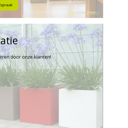
fspraak
atie
reren door onze klanten!