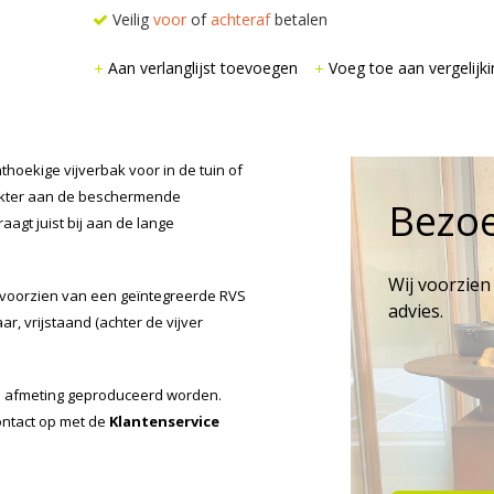
Veilig
voor
of
achteraf
betalen
Aan verlanglijst toevoegen
Voeg toe aan vergelijki
hoekige vijverbak voor in de tuin of
rakter aan de beschermende
Bezo
aagt juist bij aan de lange
Wij voorzien
 voorzien van een geïntegreerde RVS
advies.
r, vrijstaand (achter de vijver
e afmeting geproduceerd worden.
ontact op met de
Klantenservice