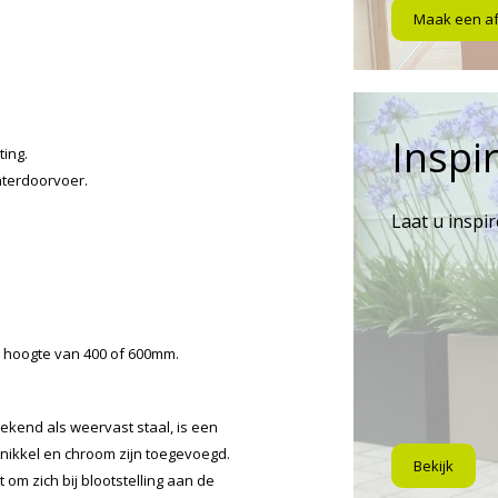
Maak een a
Inspir
ting.
aterdoorvoer.
Laat u inspi
n hoogte van 400 of 600mm.
ekend als weervast staal, is een
 nikkel en chroom zijn toegevoegd.
Bekijk
 om zich bij blootstelling aan de