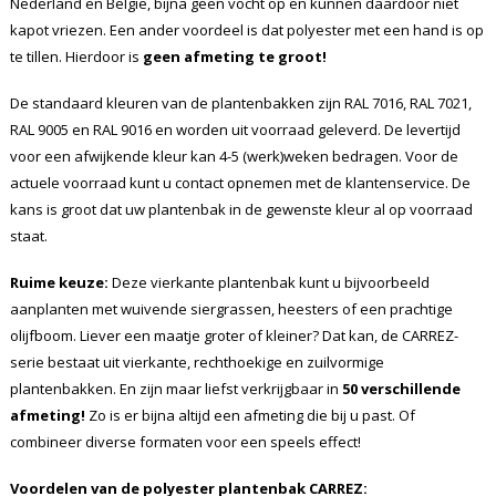
Nederland en België, bijna geen vocht op en kunnen daardoor niet
kapot vriezen. Een ander voordeel is dat polyester met een hand is op
te tillen. Hierdoor is
geen afmeting te groot!
De standaard kleuren van de plantenbakken zijn RAL 7016, RAL 7021,
RAL 9005 en RAL 9016 en worden uit voorraad geleverd. De levertijd
voor een afwijkende kleur kan 4-5 (werk)weken bedragen. Voor de
actuele voorraad kunt u contact opnemen met de klantenservice. De
kans is groot dat uw plantenbak in de gewenste kleur al op voorraad
staat.
Ruime keuze:
Deze vierkante plantenbak kunt u bijvoorbeeld
aanplanten met wuivende siergrassen, heesters of een prachtige
olijfboom. Liever een maatje groter of kleiner? Dat kan, de CARREZ-
serie bestaat uit vierkante, rechthoekige en zuilvormige
plantenbakken. En zijn maar liefst verkrijgbaar in
50 verschillende
afmeting!
Zo is er bijna altijd een afmeting die bij u past. Of
combineer diverse formaten voor een speels effect!
Voordelen van de polyester plantenbak CARREZ: