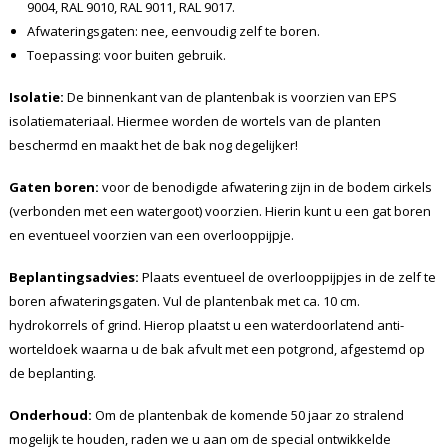
9004, RAL 9010, RAL 9011, RAL 9017.
Afwateringsgaten: nee, eenvoudig zelf te boren.
Toepassing: voor buiten gebruik.
Isolatie:
De binnenkant van de plantenbak is voorzien van EPS
isolatiemateriaal. Hiermee worden de wortels van de planten
beschermd en maakt het de bak nog degelijker!
Gaten boren:
voor de benodigde afwatering zijn in de bodem cirkels
(verbonden met een watergoot) voorzien. Hierin kunt u een gat boren
en eventueel voorzien van een overlooppijpje.
Beplantingsadvies:
Plaats eventueel de overlooppijpjes in de zelf te
boren afwateringsgaten. Vul de plantenbak met ca. 10 cm.
hydrokorrels of grind. Hierop plaatst u een waterdoorlatend anti-
worteldoek waarna u de bak afvult met een potgrond, afgestemd op
de beplanting.
Onderhoud:
Om de plantenbak de komende 50 jaar zo stralend
mogelijk te houden, raden we u aan om de special ontwikkelde