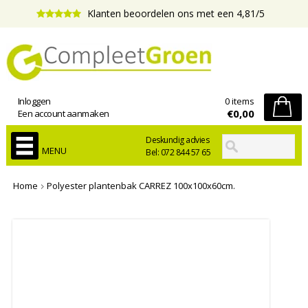
Klanten beoordelen ons met een 4,81/5
Inloggen
0 items
€0,00
Een account aanmaken
Deskundig advies
MENU
Bel: 072 844 57 65
Home
Polyester plantenbak CARREZ 100x100x60cm.