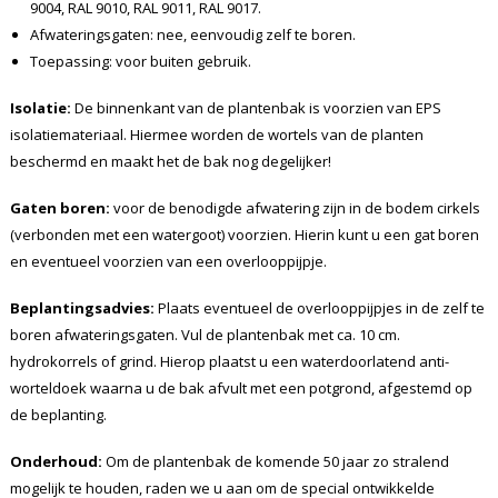
9004, RAL 9010, RAL 9011, RAL 9017.
Afwateringsgaten: nee, eenvoudig zelf te boren.
Toepassing: voor buiten gebruik.
Isolatie:
De binnenkant van de plantenbak is voorzien van EPS
isolatiemateriaal. Hiermee worden de wortels van de planten
beschermd en maakt het de bak nog degelijker!
Gaten boren:
voor de benodigde afwatering zijn in de bodem cirkels
(verbonden met een watergoot) voorzien. Hierin kunt u een gat boren
en eventueel voorzien van een overlooppijpje.
Beplantingsadvies:
Plaats eventueel de overlooppijpjes in de zelf te
boren afwateringsgaten. Vul de plantenbak met ca. 10 cm.
hydrokorrels of grind. Hierop plaatst u een waterdoorlatend anti-
worteldoek waarna u de bak afvult met een potgrond, afgestemd op
de beplanting.
Onderhoud:
Om de plantenbak de komende 50 jaar zo stralend
mogelijk te houden, raden we u aan om de special ontwikkelde