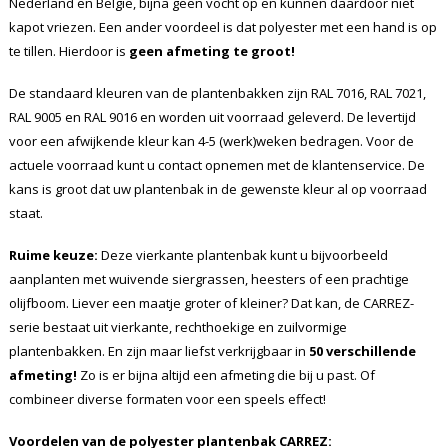
Nederland en België, bijna geen vocht op en kunnen daardoor niet
kapot vriezen. Een ander voordeel is dat polyester met een hand is op
te tillen. Hierdoor is
geen afmeting te groot!
De standaard kleuren van de plantenbakken zijn RAL 7016, RAL 7021,
RAL 9005 en RAL 9016 en worden uit voorraad geleverd. De levertijd
voor een afwijkende kleur kan 4-5 (werk)weken bedragen. Voor de
actuele voorraad kunt u contact opnemen met de klantenservice. De
kans is groot dat uw plantenbak in de gewenste kleur al op voorraad
staat.
Ruime keuze:
Deze vierkante plantenbak kunt u bijvoorbeeld
aanplanten met wuivende siergrassen, heesters of een prachtige
olijfboom. Liever een maatje groter of kleiner? Dat kan, de CARREZ-
serie bestaat uit vierkante, rechthoekige en zuilvormige
plantenbakken. En zijn maar liefst verkrijgbaar in
50 verschillende
afmeting!
Zo is er bijna altijd een afmeting die bij u past. Of
combineer diverse formaten voor een speels effect!
Voordelen van de polyester plantenbak CARREZ: