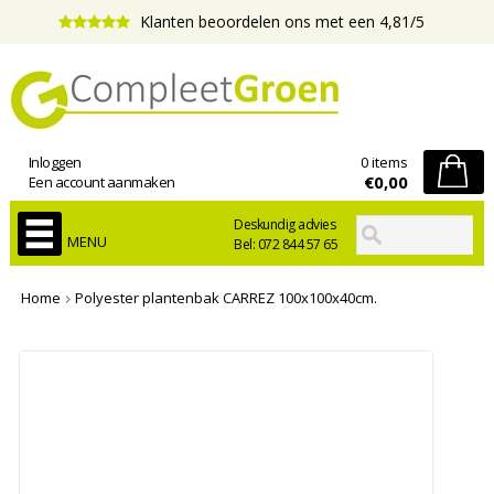
Klanten beoordelen ons met een 4,81/5
Inloggen
0 items
€0,00
Een account aanmaken
Deskundig advies
MENU
Bel: 072 844 57 65
Home
Polyester plantenbak CARREZ 100x100x40cm.