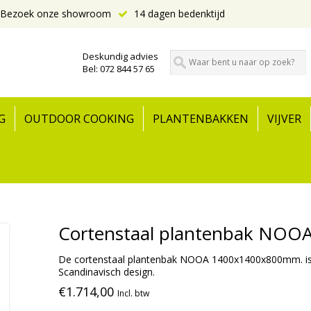
Bezoek onze showroom
14 dagen bedenktijd
Deskundig advies
Bel: 072 844 57 65
G
OUTDOOR COOKING
PLANTENBAKKEN
VIJVER
Cortenstaal plantenbak NOO
De cortenstaal plantenbak NOOA 1400x1400x800mm. is e
Scandinavisch design.
€1.714,00
Incl. btw