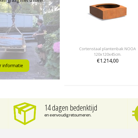
ken graag met u mee!
Cortenstaal plantenbak NOOA
120x120x45cm.
€1.214,00
 informatie
14 dagen bedenktijd
en eenvoudig retourneren.