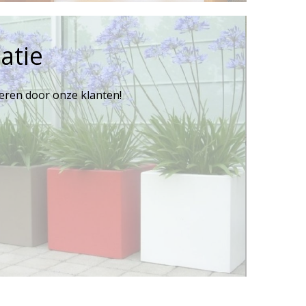
atie
reren door onze klanten!