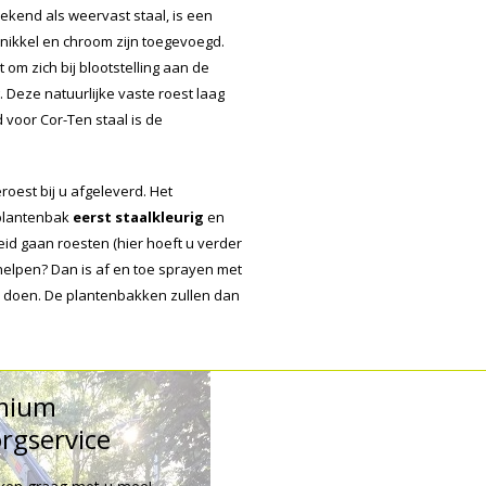
ekend als weervast staal, is een
 nikkel en chroom zijn toegevoegd.
 om zich bij blootstelling aan de
Deze natuurlijke vaste roest laag
voor Cor-Ten staal is de
oest bij u afgeleverd. Het
 plantenbak
eerst staalkleurig
en
id gaan roesten (hier hoeft u verder
e helpen? Dan is af en toe sprayen met
te doen. De plantenbakken zullen dan
mium
rgservice