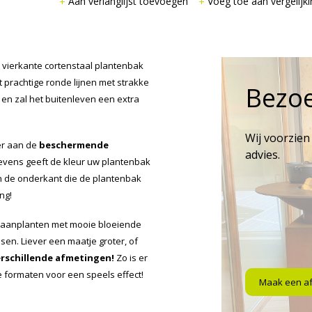
Aan verlanglijst toevoegen
Voeg toe aan vergelijki
vierkante cortenstaal plantenbak
 prachtige ronde lijnen met strakke
Bezo
 en zal het buitenleven een extra
Wij voorzien
er aan de
beschermende
advies.
Tevens geeft de kleur uw plantenbak
an de onderkant die de plantenbak
ng!
 aanplanten met mooie bloeiende
sen. Liever een maatje groter, of
erschillende afmetingen!
Zo is er
se formaten voor een speels effect!
Maak een a