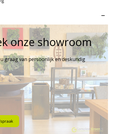
ng
–
ek onze showroom
 u graag van persoonlijk en deskundig
fspraak