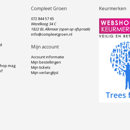
Compleet Groen
Keurmerken
072 844 57 65
Wezelkoog 34 C
e
1822 BL Alkmaar (open op afspraak)
info@compleetgroen.nl
ad
Mijn account
Account informatie
Mijn bestellingen
shop mag
Mijn tickets
of
Mijn verlanglijst