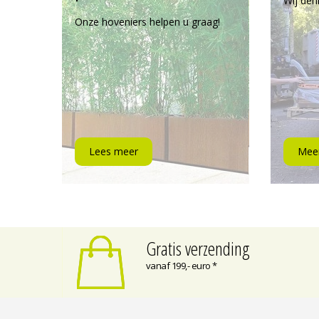
Wij den
Onze hoveniers helpen u graag!
Lees meer
Meer
Gratis verzending
vanaf 199,- euro *