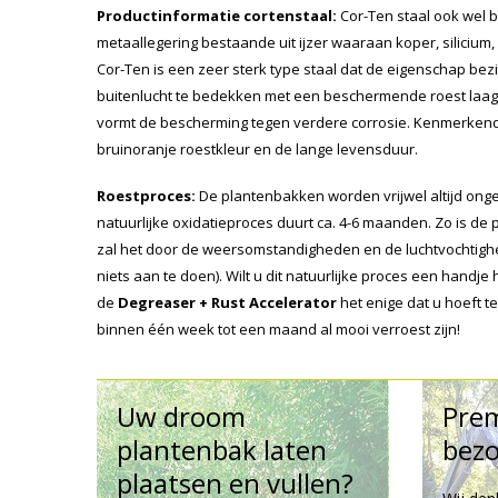
Productinformatie cortenstaal:
Cor-Ten staal ook wel b
metaallegering bestaande uit ijzer waaraan koper, silicium,
Cor-Ten is een zeer sterk type staal dat de eigenschap bezit
buitenlucht te bedekken met een beschermende roest laag. 
vormt de bescherming tegen verdere corrosie. Kenmerkend 
bruinoranje roestkleur en de lange levensduur.
Roestproces:
De plantenbakken worden vrijwel altijd onger
natuurlijke oxidatieproces duurt ca. 4-6 maanden. Zo is de
zal het door de weersomstandigheden en de luchtvochtighe
niets aan te doen). Wilt u dit natuurlijke proces een handj
de
Degreaser + Rust Accelerator
het enige dat u hoeft 
binnen één week tot een maand al mooi verroest zijn!
Uw droom
Pre
plantenbak laten
bezo
plaatsen en vullen?