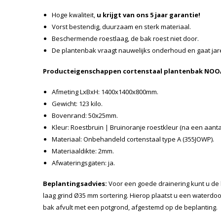
Hoge kwaliteit,
u krijgt van ons 5 jaar garantie!
Vorst bestendig, duurzaam en sterk materiaal.
Beschermende roestlaag, de bak roest niet door.
De plantenbak vraagt nauwelijks onderhoud en gaat ja
Producteigenschappen cortenstaal plantenbak NOO
Afmeting LxBxH: 1400x1400x800mm.
Gewicht: 123 kilo.
Bovenrand: 50x25mm.
Kleur: Roestbruin | Bruinoranje roestkleur (na een aant
Materiaal: Onbehandeld cortenstaal type A (355JOWP).
Materiaaldikte: 2mm.
Afwateringsgaten: ja.
Beplantingsadvies:
Voor een goede drainering kunt u de
laag grind Ø35 mm sortering. Hierop plaatst u een waterdo
bak afvult met een potgrond, afgestemd op de beplanting.