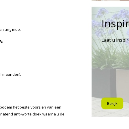
Inspir
renlang mee.
Laat u inspi
A:
al maanden).
Bekijk
 bodem het beste voorzien van een
orlatend anti-worteldoek waarna u de