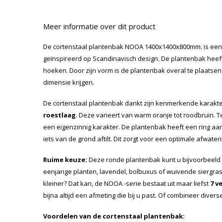
Meer informatie over dit product
De cortenstaal plantenbak NOOA 1400x1400x800mm. is een 
geïnspireerd op Scandinavisch design. De plantenbak heeft
hoeken. Door zijn vorm is de plantenbak overal te plaatsen
dimensie krijgen.
De cortenstaal plantenbak dankt zijn kenmerkende karakt
roestlaag
. Deze varieert van warm oranje tot roodbruin. 
een eigenzinnig karakter. De plantenbak heeft een ring a
iets van de grond aftilt. Dit zorgt voor een optimale afwateri
Ruime keuze:
Deze ronde plantenbak kunt u bijvoorbeeld
eenjarige planten, lavendel, bolbuxus of wuivende siergras
kleiner? Dat kan, de NOOA -serie bestaat uit maar liefst
7 v
bijna altijd een afmeting die bij u past. Of combineer diver
Voordelen van de cortenstaal plantenbak: