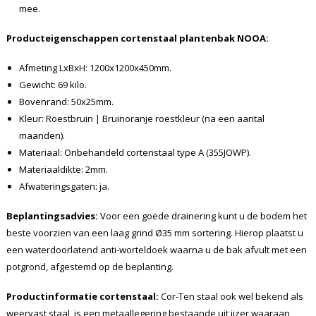
mee.
Producteigenschappen cortenstaal plantenbak NOOA:
Afmeting LxBxH: 1200x1200x450mm.
Gewicht: 69 kilo.
Bovenrand: 50x25mm.
Kleur: Roestbruin | Bruinoranje roestkleur (na een aantal
maanden).
Materiaal: Onbehandeld cortenstaal type A (355JOWP).
Materiaaldikte: 2mm.
Afwateringsgaten: ja.
Beplantingsadvies:
Voor een goede drainering kunt u de bodem het
beste voorzien van een laag grind Ø35 mm sortering. Hierop plaatst u
een waterdoorlatend anti-worteldoek waarna u de bak afvult met een
potgrond, afgestemd op de beplanting.
Productinformatie cortenstaal:
Cor-Ten staal ook wel bekend als
weervast staal, is een metaallegering bestaande uit ijzer waaraan