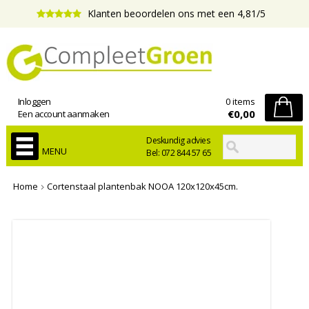
Klanten beoordelen ons met een 4,81/5
Inloggen
0 items
€0,00
Een account aanmaken
Deskundig advies
MENU
Bel: 072 844 57 65
Home
Cortenstaal plantenbak NOOA 120x120x45cm.