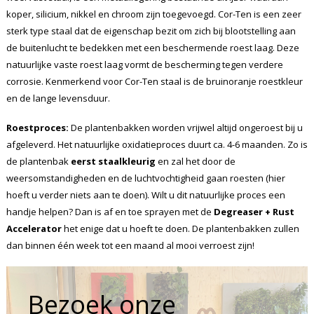
koper, silicium, nikkel en chroom zijn toegevoegd. Cor-Ten is een zeer
sterk type staal dat de eigenschap bezit om zich bij blootstelling aan
de buitenlucht te bedekken met een beschermende roest laag. Deze
natuurlijke vaste roest laag vormt de bescherming tegen verdere
corrosie. Kenmerkend voor Cor-Ten staal is de bruinoranje roestkleur
en de lange levensduur.
Roestproces:
De plantenbakken worden vrijwel altijd ongeroest bij u
afgeleverd. Het natuurlijke oxidatieproces duurt ca. 4-6 maanden. Zo is
de plantenbak
eerst staalkleurig
en zal het door de
weersomstandigheden en de luchtvochtigheid gaan roesten (hier
hoeft u verder niets aan te doen). Wilt u dit natuurlijke proces een
handje helpen? Dan is af en toe sprayen met de
Degreaser + Rust
Accelerator
het enige dat u hoeft te doen. De plantenbakken zullen
dan binnen één week tot een maand al mooi verroest zijn!
Bezoek onze