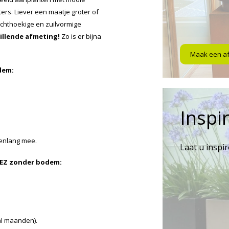
rs. Liever een maatje groter of
echthoekige en zuilvormige
hillende afmeting!
Zo is er bijna
Maak een a
dem:
Inspir
renlang mee.
Laat u inspi
REZ zonder bodem:
al maanden).