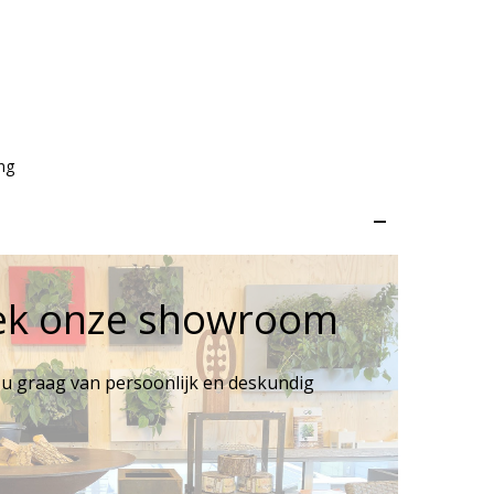
ng
–
ek onze showroom
 u graag van persoonlijk en deskundig