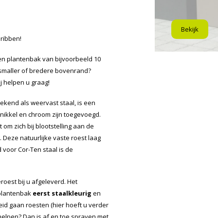
Bekijk
sribben!
n plantenbak van bijvoorbeeld 10
 smaller of bredere bovenrand?
j helpen u graag!
ekend als weervast staal, is een
 nikkel en chroom zijn toegevoegd.
 om zich bij blootstelling aan de
Deze natuurlijke vaste roest laag
voor Cor-Ten staal is de
oest bij u afgeleverd. Het
 plantenbak
eerst staalkleurig
en
id gaan roesten (hier hoeft u verder
e helpen? Dan is af en toe sprayen met