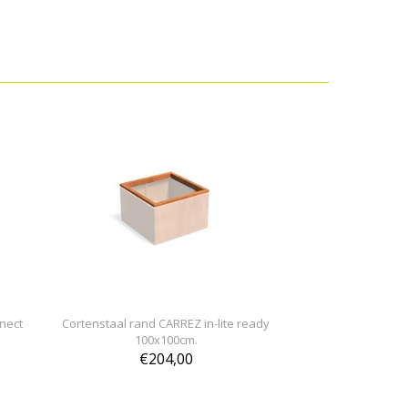
nect
Cortenstaal rand CARREZ in-lite ready
100x100cm.
€204,00