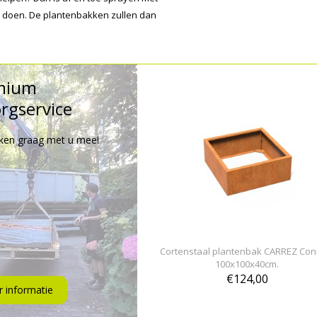
te doen. De plantenbakken zullen dan
mium
rgservice
ken graag met u mee!
Cortenstaal plantenbak CARREZ Con
100x100x40cm.
€124,00
 informatie