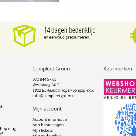
14 dagen bedenktijd
en eenvoudig retourneren.
Compleet Groen
Keurmerken
072 844 57 65
Wezelkoog 34 C
e
1822 BL Alkmaar (open op afspraak)
info@compleetgroen.nl
ad
Mijn account
Account informatie
Mijn bestellingen
shop mag
Mijn tickets
of
Mijn verlanglijst