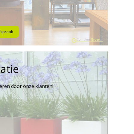
fspraak
atie
reren door onze klanten!