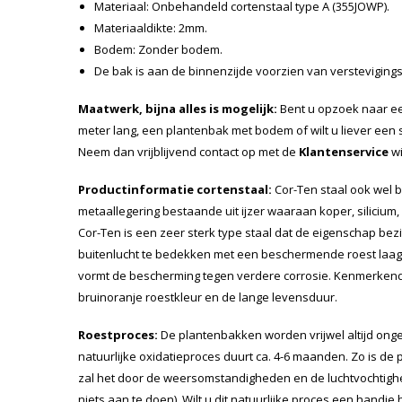
Materiaal: Onbehandeld cortenstaal type A (355JOWP).
Materiaaldikte: 2mm.
Bodem: Zonder bodem.
De bak is aan de binnenzijde voorzien van versteviging
Maatwerk, bijna alles is mogelijk:
Bent u opzoek naar ee
meter lang, een plantenbak met bodem of wilt u liever een
Neem dan vrijblijvend contact op met de
Klantenservice
wi
Productinformatie cortenstaal:
Cor-Ten staal ook wel b
metaallegering bestaande uit ijzer waaraan koper, silicium,
Cor-Ten is een zeer sterk type staal dat de eigenschap bezit
buitenlucht te bedekken met een beschermende roest laag. 
vormt de bescherming tegen verdere corrosie. Kenmerkend 
bruinoranje roestkleur en de lange levensduur.
Roestproces:
De plantenbakken worden vrijwel altijd onger
natuurlijke oxidatieproces duurt ca. 4-6 maanden. Zo is de
zal het door de weersomstandigheden en de luchtvochtighe
niets aan te doen). Wilt u dit natuurlijke proces een handj