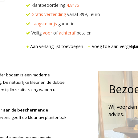
Klantbeoordeling
4,81/5
Gratis verzending
vanaf 399,- euro
Laagste prijs
garantie
Veilig
voor
of
achteraf
betalen
Aan verlanglijst toevoegen
Voeg toe aan vergelijki
der bodem is een moderne
g. De natuurlijke kleur en de dubbel
Bezo
tijdloze uitstraling waarin u
Wij voorzien
er aan de
beschermende
advies.
Tevens geeft de kleur uw plantenbak
beeld aanplanten met mooie