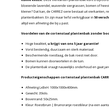
bloeiende lavendel, wuivende siergrassen, bomen of heeste
kleiner? Dat kan, de CARREZ-serie bestaat uit vierkanten, r
plantenbakken. En zijn maar liefst verkrijgbaar in
50 versc
altijd een afmeting die bij u past.
Voordelen van de cortenstaal plantenbak zonder bo
Hoge kwaliteit,
u krijgt van ons 5 jaar garantie!
Vorst bestendig, duurzaam en sterk materiaal.
Beschermende roestlaag, de bak roest niet door.
Bomen kunnen doorwortelen in de tuin.
De plantenbak vraagt nauwelijks onderhoud en gaat ja
Producteigenschappen cortenstaal plantenbak CAR
Afmeting LxBxH: 1000x1000x400mm.
Gewicht: 35kilo.
Bovenrand: 50x25mm.
Kleur: Roestbruin | Bruinoranje roestkleur (na een aant