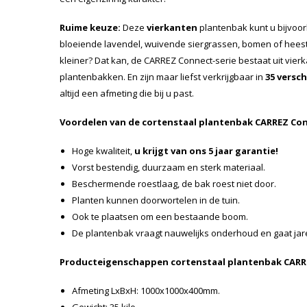
Ruime keuze:
Deze
vierkanten
plantenbak kunt u bijvoo
bloeiende lavendel, wuivende siergrassen, bomen of heeste
kleiner? Dat kan, de CARREZ Connect-serie bestaat uit vier
plantenbakken. En zijn maar liefst verkrijgbaar in
35 versc
altijd een afmeting die bij u past.
Voordelen van de cortenstaal plantenbak CARREZ Co
Hoge kwaliteit,
u krijgt van ons 5 jaar garantie!
Vorst bestendig, duurzaam en sterk materiaal.
Beschermende roestlaag, de bak roest niet door.
Planten kunnen doorwortelen in de tuin.
Ook te plaatsen om een bestaande boom.
De plantenbak vraagt nauwelijks onderhoud en gaat ja
Producteigenschappen cortenstaal plantenbak CARR
Afmeting LxBxH: 1000x1000x400mm.
Gewicht: 35 kilo.