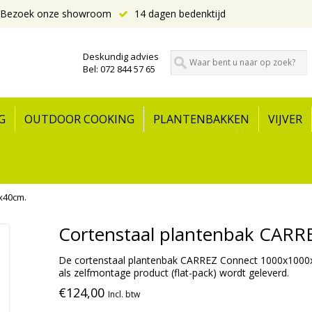
Bezoek onze showroom
14 dagen bedenktijd
Deskundig advies
Bel: 072 844 57 65
G
OUTDOOR COOKING
PLANTENBAKKEN
VIJVER
x40cm.
Cortenstaal plantenbak CAR
De cortenstaal plantenbak CARREZ Connect 1000x1000x
als zelfmontage product (flat-pack) wordt geleverd.
€124,00
Incl. btw