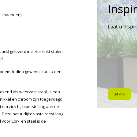
Inspir
al maanden).
Laat u inspi
ck) geleverd incl. verzinkt stalen
d.
odem. Indien gewenst kunt u een
ekend als weervast staal, is een
Bekijk
 nikkel en chroom zijn toegevoegd.
 om zich bij blootstelling aan de
Deze natuurlijke vaste roest laag
voor Cor-Ten staal is de