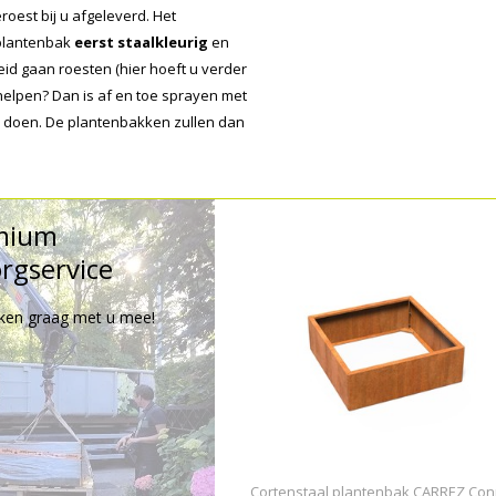
oest bij u afgeleverd. Het
 plantenbak
eerst staalkleurig
en
id gaan roesten (hier hoeft u verder
e helpen? Dan is af en toe sprayen met
te doen. De plantenbakken zullen dan
mium
rgservice
ken graag met u mee!
Cortenstaal plantenbak CARREZ Con