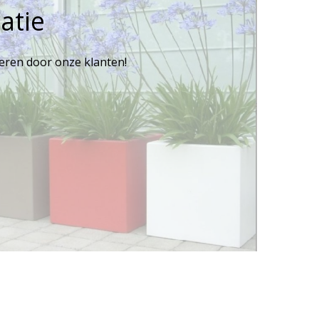
atie
reren door onze klanten!