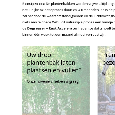
Roestproces:
De plantenbakken worden vrijwel altijd onger
natuurlijke oxidatieproces duurt ca. 4-6 maanden. Zo is de
zal het door de weersomstandigheden en de luchtvochtighe
niets aan te doen). Wilt u dit natuurlijke proces een handj
de
Degreaser + Rust Accelerator
het enige dat u hoeft 
binnen één week tot een maand al mooi verroest zijn.
Uw droom
Pre
plantenbak laten
bezo
plaatsen en vullen?
Wij den
Onze hoveniers helpen u graag!