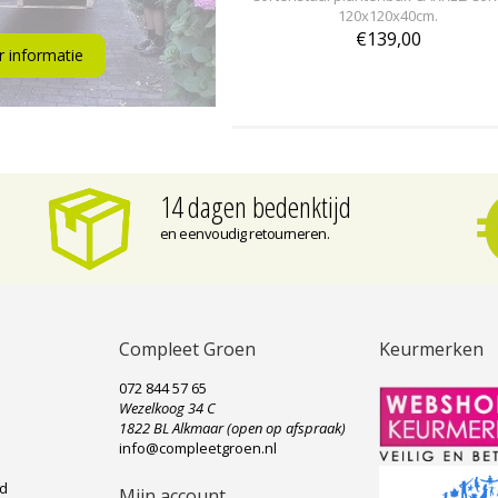
120x120x40cm.
€139,00
 informatie
14 dagen bedenktijd
en eenvoudig retourneren.
Compleet Groen
Keurmerken
072 844 57 65
Wezelkoog 34 C
e
1822 BL Alkmaar (open op afspraak)
info@compleetgroen.nl
ad
Mijn account