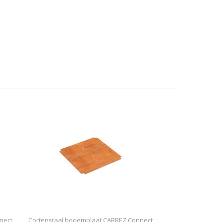
nect
Cortenstaal bodemplaat CARREZ Connect