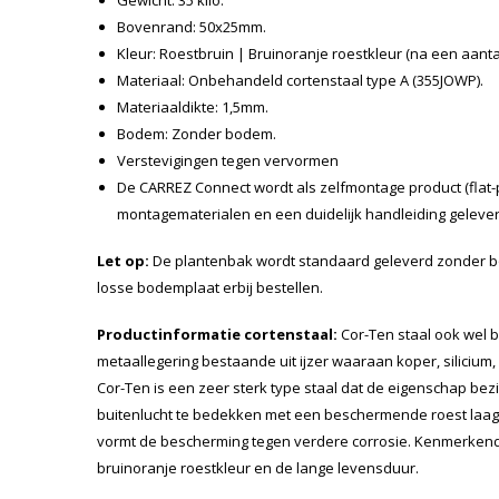
Bovenrand: 50x25mm.
Kleur: Roestbruin | Bruinoranje roestkleur (na een aant
Materiaal: Onbehandeld cortenstaal type A (355JOWP).
Materiaaldikte: 1,5mm.
Bodem: Zonder bodem.
Verstevigingen tegen vervormen
De CARREZ Connect wordt als zelfmontage product (flat-pa
montagematerialen en een duidelijk handleiding gelever
Let op:
De plantenbak wordt standaard geleverd zonder b
losse bodemplaat erbij bestellen.
Productinformatie cortenstaal:
Cor-Ten staal ook wel b
metaallegering bestaande uit ijzer waaraan koper, silicium,
Cor-Ten is een zeer sterk type staal dat de eigenschap bezit
buitenlucht te bedekken met een beschermende roest laag. 
vormt de bescherming tegen verdere corrosie. Kenmerkend 
bruinoranje roestkleur en de lange levensduur.