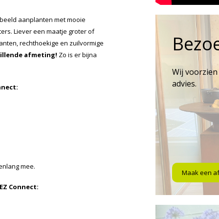
rbeeld aanplanten met mooie
rs. Liever een maatje groter of
Bezo
kanten, rechthoekige en zuilvormige
hillende afmeting!
Zo is er bijna
Wij voorzien
advies.
nnect:
renlang mee.
Maak een a
EZ Connect: