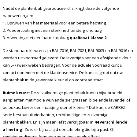
Nadat de plantenbak geproduceerd is, krijgt deze de volgende
nabewerkingen:
1. Opruwen van het materiaal voor een betere hechting.
2. Poedercoating met een sterk hechtende grondlaag
3. Afwerking met een harde toplaag
qualicoat klasse 2
De standaard kleuren zijn RAL 7016, RAL 7021, RAL 9005 en RAL 9016 en
worden uit voorraad geleverd. De levertijd voor een afwijkende kleur
kan 5-7 (werk)weken bedragen. Voor de actuele voorraad kunt u
contact opnemen met de klantenservice. De kans is groot dat uw
plantenbak in de gewenste kleur al op voorraad staat.
Ruime keuze:
Deze zuilvormige plantenbak kunt u bijvoorbeeld
aanplanten met mooie wuivende siergrassen, bloeiende lavendel of
bolbuxus. Liever een maatje groter of kleiner? Dat kan, de CARREZ-
serie bestaat uit vierkanten, rechthoekige en zuilvormige
plantenbakken. En zijn maar liefst verkrijgbaar in
44 verschillende
afmeting!
Zo is er bijna altijd een afmeting die bij u past. Of
combineer diverse formaten voor een speels effect!