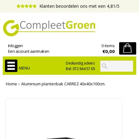
Klanten beoordelen ons met een 4,81/5
Inloggen
0 items
€0,00
Een account aanmaken
Deskundig advies
MENU
Bel: 072 844 57 65
Home
Aluminium plantenbak CARREZ 40x40x100cm.