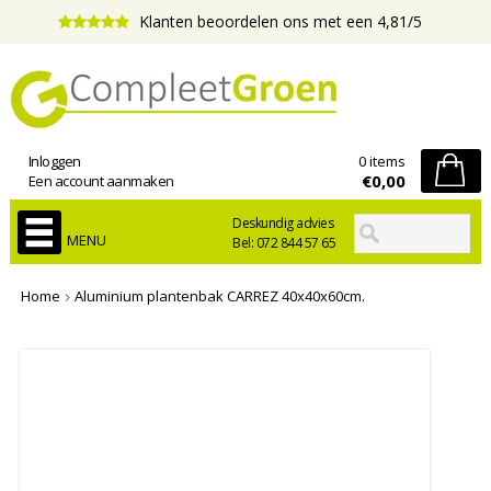
Klanten beoordelen ons met een 4,81/5
Inloggen
0 items
€0,00
Een account aanmaken
Deskundig advies
MENU
Bel: 072 844 57 65
Home
Aluminium plantenbak CARREZ 40x40x60cm.