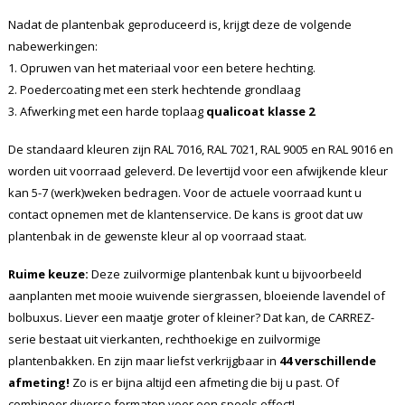
Nadat de plantenbak geproduceerd is, krijgt deze de volgende
nabewerkingen:
1. Opruwen van het materiaal voor een betere hechting.
2. Poedercoating met een sterk hechtende grondlaag
3. Afwerking met een harde toplaag
qualicoat klasse 2
De standaard kleuren zijn RAL 7016, RAL 7021, RAL 9005 en RAL 9016 en
worden uit voorraad geleverd. De levertijd voor een afwijkende kleur
kan 5-7 (werk)weken bedragen. Voor de actuele voorraad kunt u
contact opnemen met de klantenservice. De kans is groot dat uw
plantenbak in de gewenste kleur al op voorraad staat.
Ruime keuze:
Deze zuilvormige plantenbak kunt u bijvoorbeeld
aanplanten met mooie wuivende siergrassen, bloeiende lavendel of
bolbuxus. Liever een maatje groter of kleiner? Dat kan, de CARREZ-
serie bestaat uit vierkanten, rechthoekige en zuilvormige
plantenbakken. En zijn maar liefst verkrijgbaar in
44 verschillende
afmeting!
Zo is er bijna altijd een afmeting die bij u past. Of
combineer diverse formaten voor een speels effect!