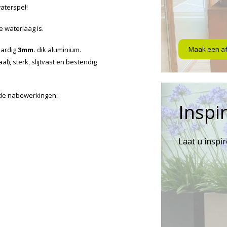
waterspel!
e waterlaag is.
Maak een a
aardig
3mm.
dik aluminium.
l), sterk, slijtvast en bestendig
nde nabewerkingen:
Inspir
Laat u inspi