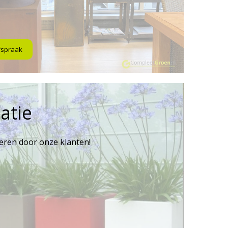
fspraak
atie
reren door onze klanten!