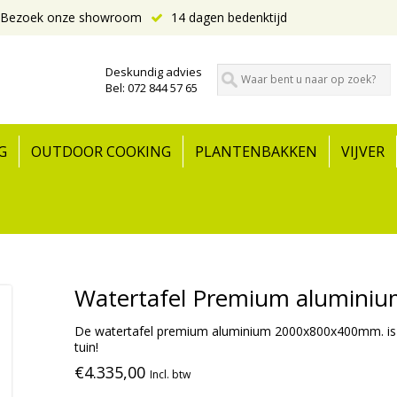
Bezoek onze showroom
14 dagen bedenktijd
Deskundig advies
Bel: 072 844 57 65
G
OUTDOOR COOKING
PLANTENBAKKEN
VIJVER
Watertafel Premium alumini
De watertafel premium aluminium 2000x800x400mm. is 
tuin!
€4.335,00
Incl. btw