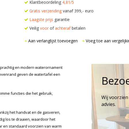
Klantbeoordeling
4,81/5
Gratis verzending
vanaf 399,- euro
Laagste prijs
garantie
Veilig
voor
of
achteraf
betalen
Aan verlanglijst toevoegen
Voeg toe aan vergelijki
 prachtig en modern waterornament
 bovenrand geven de watertafel een
Bezo
imme functies die het gebruik,
Wij voorzien
advies.
ankzij het handvat en de gasveren,
ig los te draaien, waardoor het
ar en standaard voorzien van warm