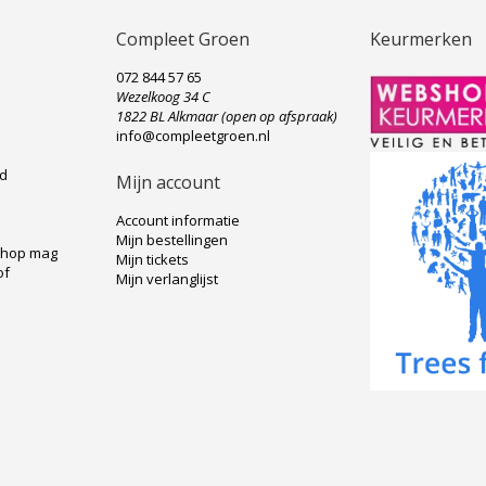
Compleet Groen
Keurmerken
072 844 57 65
Wezelkoog 34 C
e
1822 BL Alkmaar (open op afspraak)
info@compleetgroen.nl
ad
Mijn account
Account informatie
Mijn bestellingen
shop mag
Mijn tickets
of
Mijn verlanglijst