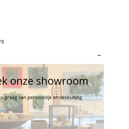
ng
–
ek onze showroom
 u graag van persoonlijk en deskundig