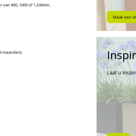
r van 800, 1000 of 1.200mm.
Maak een a
Inspir
al maanden).
Laat u inspi