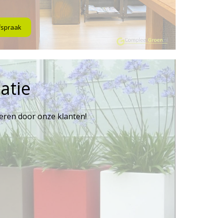
fspraak
atie
reren door onze klanten!