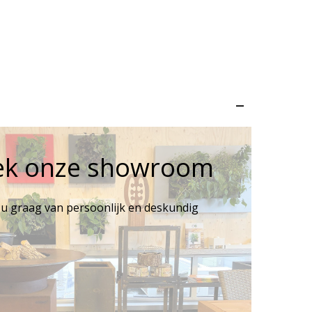
–
ek onze showroom
 u graag van persoonlijk en deskundig