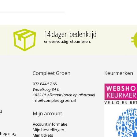
14 dagen bedenktijd
en eenvoudig retourneren.
Compleet Groen
Keurmerken
072 844 57 65
Wezelkoog 34 C
e
1822 BL Alkmaar (open op afspraak)
info@compleetgroen.nl
ad
Mijn account
Account informatie
Mijn bestellingen
shop mag
Mijn tickets