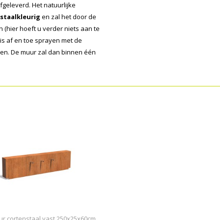
afgeleverd. Het natuurlijke
 staalkleurig
en zal het door de
(hier hoeft u verder niets aan te
 is af en toe sprayen met de
oen. De muur zal dan binnen één
ur cortenstaal vast 250x25x60cm.