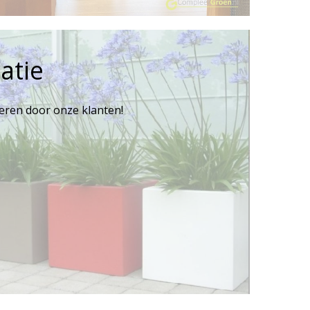
atie
reren door onze klanten!