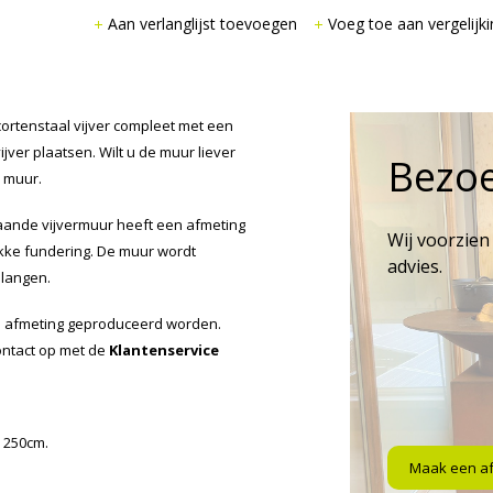
Aan verlanglijst toevoegen
Voeg toe aan vergelijki
ortenstaal vijver compleet met een
jver plaatsen. Wilt u de muur liever
Bezo
e muur.
staande vijvermuur heeft een afmeting
Wij voorzien
kke fundering. De muur wordt
advies.
slangen.
e afmeting geproduceerd worden.
ontact op met de
Klantenservice
n 250cm.
Maak een a