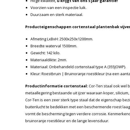
Hoge kwaliteit,
u krijgt van ons 5 jaar garantie!
Voorzien van een inspectie luik.
Duurzaam en sterk materiaal.
Producteigenschappen cortenstaal plantenbak vijver
Afmeting LxBxH: 2500x250x1200mm.
Breedte waterval 1500mm.
Gewicht: 142 kilo.
Materiaaldikte: 2mm.
Materiaal: Onbehandeld cortenstaal type A (355JOWP).
Kleur: Roestbruin | Bruinoranje roestkleur (na een aant
Productinformatie cortenstaal:
Cor-Ten staal ook wel b
metaallegering bestaande uit ijzer waaraan koper, silicium,
Cor-Ten is een zeer sterk type staal dat de eigenschap bezit
buitenlucht te bedekken met een beschermende roest laag. 
vormt de bescherming tegen verdere corrosie. Kenmerkend 
bruinoranje roestkleur en de lange levensduur.