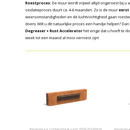
Roestproces:
De muur wordt vrijwel altijd ongeroest bij u 
oxidatieproces duurt ca. 4-6 maanden. Zo is de muur
eerst
weersomstandigheden en de luchtvochtigheid gaan roesten 
doen). Wilt u dit natuurlijke proces een handje helpen? Dan
Degreaser + Rust Accelerator
het enige dat u hoeft te d
week tot een maand al mooi verroest zijn!
Vijvermuur cortenstaal vast 250x25x60cm.
Vijvermu