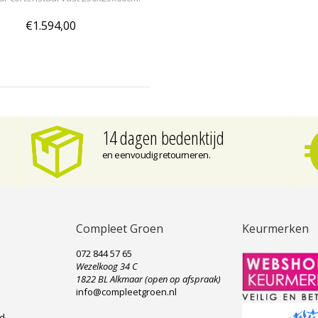
€1.594,00
14 dagen bedenktijd
en eenvoudig retourneren.
Compleet Groen
Keurmerken
072 844 57 65
Wezelkoog 34 C
e
1822 BL Alkmaar (open op afspraak)
info@compleetgroen.nl
ad