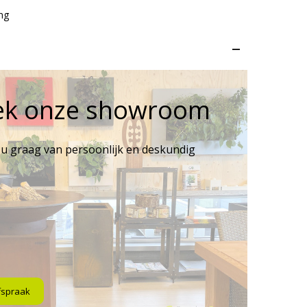
ng
–
ek onze showroom
 u graag van persoonlijk en deskundig
fspraak