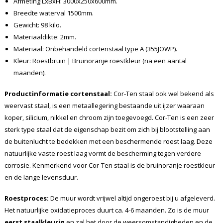
Afmeting LxBxH: 3000x250x600mm.
Breedte waterval 1500mm.
Gewicht: 98 kilo.
Materiaaldikte: 2mm.
Materiaal: Onbehandeld cortenstaal type A (355JOWP).
Kleur: Roestbruin | Bruinoranje roestkleur (na een aantal
maanden).
Productinformatie cortenstaal:
Cor-Ten staal ook wel bekend als
weervast staal, is een metaallegering bestaande uit ijzer waaraan
koper, silicium, nikkel en chroom zijn toegevoegd. Cor-Ten is een zeer
sterk type staal dat de eigenschap bezit om zich bij blootstelling aan
de buitenlucht te bedekken met een beschermende roest laag. Deze
natuurlijke vaste roest laag vormt de bescherming tegen verdere
corrosie. Kenmerkend voor Cor-Ten staal is de bruinoranje roestkleur
en de lange levensduur.
Roestproces:
De muur wordt vrijwel altijd ongeroest bij u afgeleverd.
Het natuurlijke oxidatieproces duurt ca. 4-6 maanden. Zo is de muur
eerst staalkleurig
en zal het door de weersomstandigheden en de