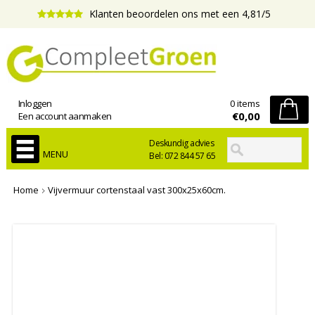
Klanten beoordelen ons met een 4,81/5
Inloggen
0 items
€0,00
Een account aanmaken
Deskundig advies
MENU
Bel: 072 844 57 65
Home
Vijvermuur cortenstaal vast 300x25x60cm.