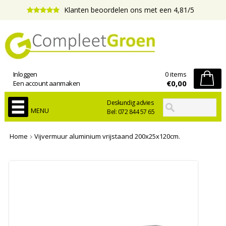
Klanten beoordelen ons met een 4,81/5
Inloggen
0 items
€0,00
Een account aanmaken
Deskundig advies
MENU
Bel: 072 844 57 65
Home
Vijvermuur aluminium vrijstaand 200x25x120cm.