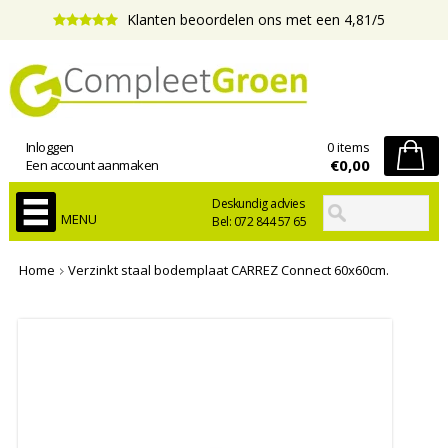
Klanten beoordelen ons met een 4,81/5
Inloggen
0 items
€0,00
Een account aanmaken
Deskundig advies
MENU
Bel: 072 844 57 65
Home
Verzinkt staal bodemplaat CARREZ Connect 60x60cm.