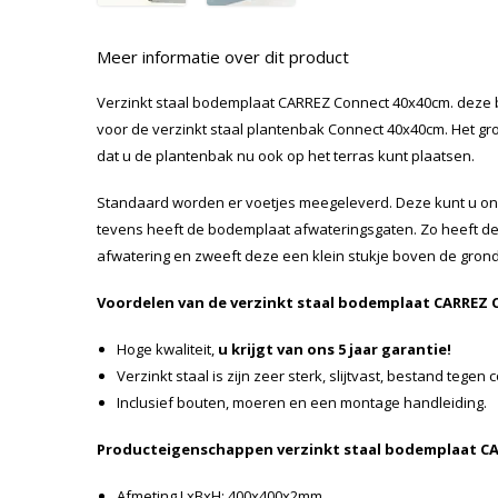
Meer informatie over dit product
Verzinkt staal bodemplaat CARREZ Connect 40x40cm. deze 
voor de verzinkt staal plantenbak Connect 40x40cm. Het gr
dat u de plantenbak nu ook op het terras kunt plaatsen.
Standaard worden er voetjes meegeleverd. Deze kunt u o
tevens heeft de bodemplaat afwateringsgaten. Zo heeft d
afwatering en zweeft deze een klein stukje boven de grond
Voordelen van de verzinkt staal bodemplaat CARREZ 
Hoge kwaliteit,
u krijgt van ons 5 jaar garantie!
Verzinkt staal is zijn zeer sterk, slijtvast, bestand tege
Inclusief bouten, moeren en een montage handleiding.
Producteigenschappen verzinkt staal bodemplaat C
Afmeting LxBxH: 400x400x2mm.