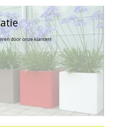
atie
reren door onze klanten!