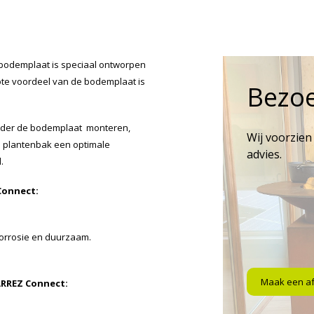
bodemplaat is speciaal ontworpen
ote voordeel van de bodemplaat is
Bezo
nder de bodemplaat monteren,
Wij voorzien
e plantenbak een optimale
advies.
.
Connect:
n corrosie en duurzaam.
Maak een a
ARREZ Connect: