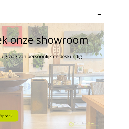
–
ek onze showroom
 u graag van persoonlijk en deskundig
fspraak