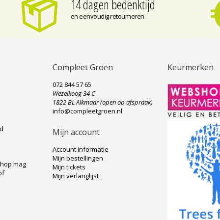
14 dagen bedenktijd
en eenvoudig retourneren.
Compleet Groen
Keurmerken
072 844 57 65
Wezelkoog 34 C
e
1822 BL Alkmaar (open op afspraak)
info@compleetgroen.nl
ad
Mijn account
Account informatie
Mijn bestellingen
shop mag
Mijn tickets
of
Mijn verlanglijst