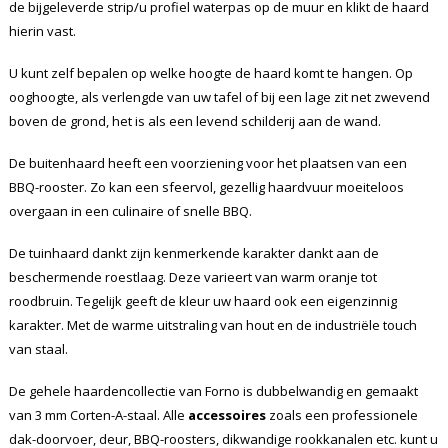
de bijgeleverde strip/u profiel waterpas op de muur en klikt de haard
hierin vast.
U kunt zelf bepalen op welke hoogte de haard komt te hangen. Op
ooghoogte, als verlengde van uw tafel of bij een lage zit net zwevend
boven de grond, het is als een levend schilderij aan de wand.
De buitenhaard heeft een voorziening voor het plaatsen van een
BBQ-rooster. Zo kan een sfeervol, gezellig haardvuur moeiteloos
overgaan in een culinaire of snelle BBQ.
De tuinhaard dankt zijn kenmerkende karakter dankt aan de
beschermende roestlaag. Deze varieert van warm oranje tot
roodbruin. Tegelijk geeft de kleur uw haard ook een eigenzinnig
karakter. Met de warme uitstraling van hout en de industriële touch
van staal.
De gehele haardencollectie van Forno is dubbelwandig en gemaakt
van 3 mm Corten-A-staal. Alle
accessoires
zoals een professionele
dak-doorvoer, deur, BBQ-roosters, dikwandige rookkanalen etc. kunt u