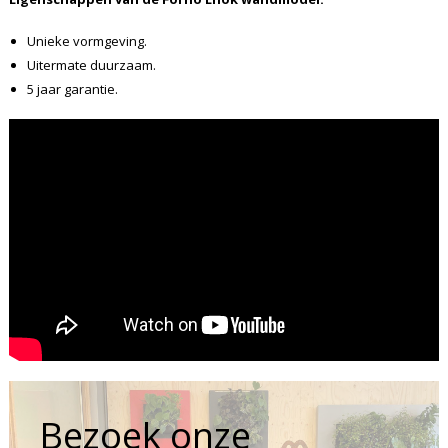
Unieke vormgeving.
Uitermate duurzaam.
5 jaar garantie.
Bezoek onze