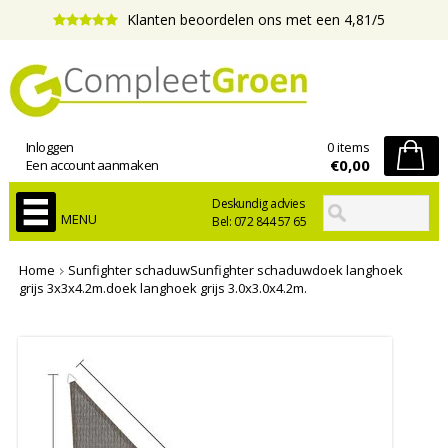
Klanten beoordelen ons met een 4,81/5
Inloggen
0 items
€0,00
Een account aanmaken
Deskundig advies
MENU
Bel: 072 844 57 65
Home
Sunfighter schaduwSunfighter schaduwdoek langhoek
grijs 3x3x4.2m.doek langhoek grijs 3.0x3.0x4.2m.