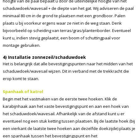
hoogte van de paal bepaalt u door de uiteindelijke hoogte van het
schaduwdoek/wavesail + de diepte van het gat. Wij adviseren de paal
minimaal 80 cm in de grond te plaatsen met een grondboor. Palen
plaats u bij voorkeur ergens waar ze niet in de weg staan. Denk
bijvoorbeeld op scheiding van terras/gras/plantenborder. Eventueel
kunt u, indien stevig geplaatst, een boom of schuttingpaal voor
montage gebruiken.
4) Installatie zonnezeil/schaduwdoek
Het is belangrijk dat alle bevestigingspunten naar het midden van het
schaduwdoek/wavesail wijzen. Dit in verband met de trekkracht die
erop komt te staan.
Spanhaak of katrol
Begin met het vastmaken van de eerste twee hoeken. Klik de
karabijnhaak aan het vaste bevestigingspunt en aan een hoek van
het schaduwdoek/wavesail. Afhankelijk van de afstand kunt u er
eventueel nog een stuk ketting tussen plaatsen. Bij de laatste hoek (bij
een vierkant de laatste twee hoeken aan dezelfde doekzijde) plaats je
een spanhaak tussen het bevestigingspunt en het