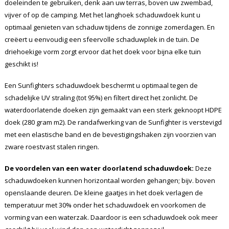
doeleinden te gebruiken, denk aan uw terras, boven uw zwembad,
vijver of op de camping. Met het langhoek schaduwdoek kunt u
optimaal genieten van schaduw tijdens de zonnige zomerdagen. En
creëert u eenvoudig een sfeervolle schaduwplek in de tuin. De
driehoekige vorm zorgt ervoor dat het doek voor bijna elke tuin
geschikt is!
Een Sunfighters schaduwdoek beschermt u optimaal tegen de
schadelijke UV straling (tot 95%) en filtert direct het zonlicht. De
waterdoorlatende doeken zijn gemaakt van een sterk geknoopt HDPE
doek (280 gram m2). De randafwerking van de Sunfighter is verstevigd
met een elastische band en de bevestigingshaken zijn voorzien van
zware roestvast stalen ringen.
De voordelen van een water doorlatend schaduwdoek:
Deze
schaduwdoeken kunnen horizontaal worden gehangen; bijv. boven
openslaande deuren. De kleine gaatjes in het doek verlagen de
temperatuur met 30% onder het schaduwdoek en voorkomen de
vorming van een waterzak. Daardoor is een schaduwdoek ook meer