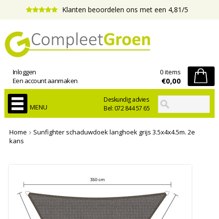
Klanten beoordelen ons met een 4,81/5
Inloggen
0 items
€0,00
Een account aanmaken
Deskundig advies
MENU
Bel: 072 844 57 65
Home
Sunfighter schaduwdoek langhoek grijs 3.5x4x4.5m. 2e
kans