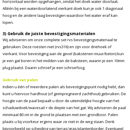
horizontaal worden opgehangen, omdat het doek water doorlaat.
Alléén bij een waterdoorlatend vierkant doek kun je ook 1 diagonaal
hoog en de andere laag bevestigen waardoor het water eraf kan
lopen.
3) Gebruik de juiste bevestigingsmaterialen
Wij adviseren om onze complete set rvs bevestigingsmateriaal te
gebruiken. Deze roesten niet (rvs316) en zijn voor driehoek of
vierkant. Voor bevestiging aan de gevel (bakstenen muur/beton) kun
je een gat boren in het midden van de baksteen, waarin je een 10mm
plug plaatst. Daarin schroef je een schroefoog.
Gebruik van palen
Indien u één of meerdere palen als bevestigingspunt nodig hebt, dan
kunt u hiervoor hardhout (of geïmpregneerd zachthout) gebruiken. De
hoogte van de paal bepaalt u door de uiteindelijke hoogte van het
schaduwdoek/wavesail + de diepte van het gat. Wij adviseren de paal
minimaal 80 cm in de grond te plaatsen met een grondboor. Palen
plaats u bij voorkeur ergens waar ze niet in de weg staan. Denk
bijvoorbeeld op scheiding van terras/gras/plantenborder. Eventueel