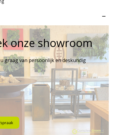
ng
–
ek onze showroom
 u graag van persoonlijk en deskundig
fspraak