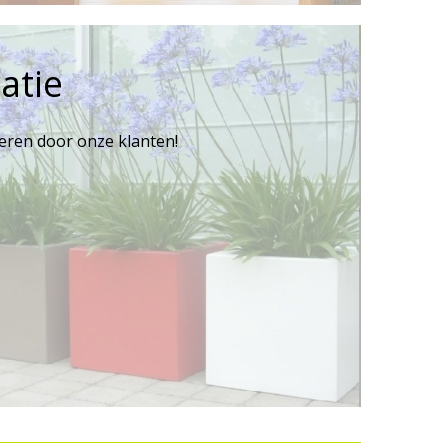
atie
reren door onze klanten!