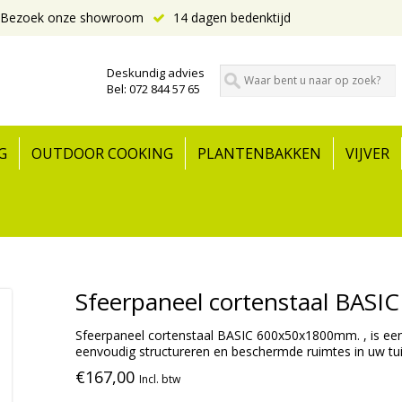
Bezoek onze showroom
14 dagen bedenktijd
Deskundig advies
Bel: 072 844 57 65
G
OUTDOOR COOKING
PLANTENBAKKEN
VIJVER
Sfeerpaneel cortenstaal BAS
Sfeerpaneel cortenstaal BASIC 600x50x1800mm. , is een
eenvoudig structureren en beschermde ruimtes in uw tui
€167,00
Incl. btw