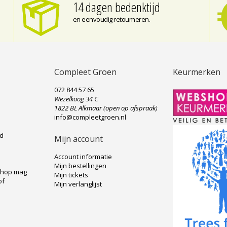
14 dagen bedenktijd
en eenvoudig retourneren.
Compleet Groen
Keurmerken
072 844 57 65
Wezelkoog 34 C
e
1822 BL Alkmaar (open op afspraak)
info@compleetgroen.nl
ad
Mijn account
Account informatie
Mijn bestellingen
shop mag
Mijn tickets
of
Mijn verlanglijst