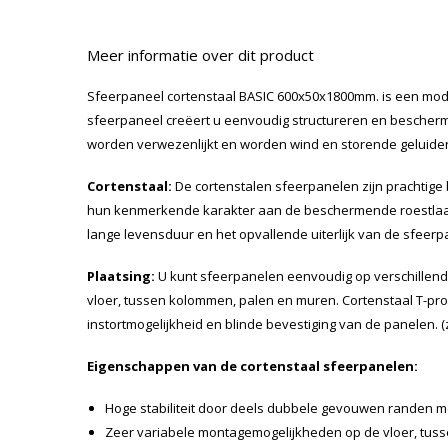
Meer informatie over dit product
Sfeerpaneel cortenstaal BASIC 600x50x1800mm. is een mode
sfeerpaneel creëert u eenvoudig structureren en beschermd
worden verwezenlijkt en worden wind en storende geluid
Cortenstaal:
De cortenstalen sfeerpanelen zijn prachtige 
hun kenmerkende karakter aan de beschermende roestlaag.
lange levensduur en het opvallende uiterlijk van de sfeerp
Plaatsing:
U kunt sfeerpanelen eenvoudig op verschillen
vloer, tussen kolommen, palen en muren. Cortenstaal T-pro
instortmogelijkheid en blinde bevestiging van de panelen. (zi
Eigenschappen van de cortenstaal sfeerpanelen:
Hoge stabiliteit door deels dubbele gevouwen randen met
Zeer variabele montagemogelijkheden op de vloer, tus