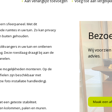
Aan verlanglijst toevoegen
Voeg toe aan vergelijki
rn sfeerpaneel. Met dit
e ruimtes in uw tuin. Zo kan privacy
Bezo
en buiten gehouden.
blikvangers in uw tuin en ontlenen
Wij voorzien
 Deze roestlaag draagt bij aan de
advies.
anelen.
de mogelijkheden monteren. Op de
fielen zijn beschikbaar met
e foto installatie handleiding).
Maak een a
 een geteste stabiliteit.
sen kolommen, palen en muren.