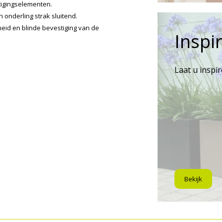
tigingselementen.
 onderling strak sluitend.
heid en blinde bevestiging van de
Inspir
Laat u inspi
Bekijk