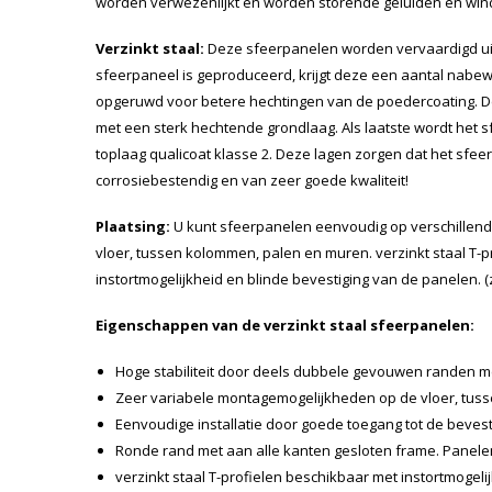
worden verwezenlijkt en worden storende geluiden en wi
Verzinkt staal:
Deze sfeerpanelen worden vervaardigd uit 
sfeerpaneel is geproduceerd, krijgt deze een aantal nabew
opgeruwd voor betere hechtingen van de poedercoating. 
met een sterk hechtende grondlaag. Als laatste wordt het
toplaag qualicoat klasse 2. Deze lagen zorgen dat het sfeer
corrosiebestendig en van zeer goede kwaliteit!
Plaatsing:
U kunt sfeerpanelen eenvoudig op verschillen
vloer, tussen kolommen, palen en muren. verzinkt staal T-p
instortmogelijkheid en blinde bevestiging van de panelen. (zi
Eigenschappen van de verzinkt staal sfeerpanelen:
Hoge stabiliteit door deels dubbele gevouwen randen met
Zeer variabele montagemogelijkheden op de vloer, tus
Eenvoudige installatie door goede toegang tot de beves
Ronde rand met aan alle kanten gesloten frame. Panelen
verzinkt staal T-profielen beschikbaar met instortmogeli