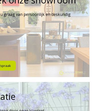
ek onze showroom
 u graag van persoonlijk en deskundig
fspraak
atie
reren door onze klanten!