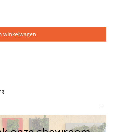
n winkelwagen
ng
–