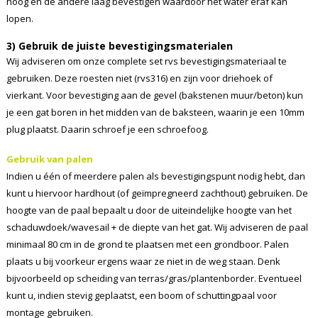
hoog en de andere laag bevestigen waardoor het water eraf kan
lopen.
3) Gebruik de juiste bevestigingsmaterialen
Wij adviseren om onze complete set rvs bevestigingsmateriaal te
gebruiken. Deze roesten niet (rvs316) en zijn voor driehoek of
vierkant. Voor bevestiging aan de gevel (bakstenen muur/beton) kun
je een gat boren in het midden van de baksteen, waarin je een 10mm
plug plaatst. Daarin schroef je een schroefoog.
Gebruik van palen
Indien u één of meerdere palen als bevestigingspunt nodig hebt, dan
kunt u hiervoor hardhout (of geïmpregneerd zachthout) gebruiken. De
hoogte van de paal bepaalt u door de uiteindelijke hoogte van het
schaduwdoek/wavesail + de diepte van het gat. Wij adviseren de paal
minimaal 80 cm in de grond te plaatsen met een grondboor. Palen
plaats u bij voorkeur ergens waar ze niet in de weg staan. Denk
bijvoorbeeld op scheiding van terras/gras/plantenborder. Eventueel
kunt u, indien stevig geplaatst, een boom of schuttingpaal voor
montage gebruiken.