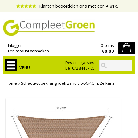
Klanten beoordelen ons met een 4,81/5
Inloggen
0 items
€0,00
Een account aanmaken
Deskundig advies
MENU
Bel: 072 844 57 65
Home
Schaduwdoek langhoek zand 3.5x4x4.5m. 2e kans