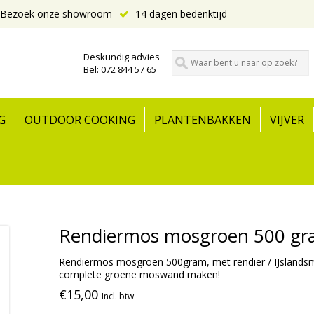
Bezoek onze showroom
14 dagen bedenktijd
Deskundig advies
Bel: 072 844 57 65
G
OUTDOOR COOKING
PLANTENBAKKEN
VIJVER
Rendiermos mosgroen 500 g
Rendiermos mosgroen 500gram, met rendier / IJslandsmo
complete groene moswand maken!
€15,00
Incl. btw