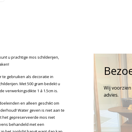
nt u prachtige mos schilderijen,
aken!
Bezo
 te gebruiken als decoratie in
ilderijen. Met 500 gram bedekt u
Wij voorzien
e verwerkingsdikte 1 á 1.5cm is.
advies.
doeleinden en alleen geschikt om
derhoud! Water geven is niet aan te
at het gepreserveerde mos niet
evens behandeld met een
t in het zonlicht hangt want dan kan