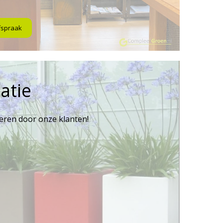
fspraak
atie
reren door onze klanten!