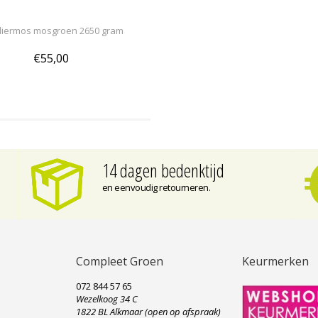
iermos mosgroen 2650 gram
€55,00
14 dagen bedenktijd
en eenvoudig retourneren.
Compleet Groen
Keurmerken
072 844 57 65
Wezelkoog 34 C
e
1822 BL Alkmaar (open op afspraak)