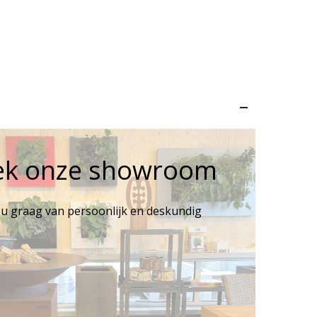
–
ek onze showroom
 u graag van persoonlijk en deskundig