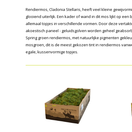
Rendiermos, Cladonia Stellaris, heeft veel kleine gewijvorm
glooiend uiterlijk. Een kader of wand in dit mos lijkt op ee
allemaal topjes in verschillende vormen. Door deze vertakte
akoestisch paneel - geluidsgolven worden geheel geabsorbe
Spring groen rendiermos, met natuurlijke pigmenten gekleurd
mosgroen, dit is de meest gekozen tint in rendiermos vanwe
egale, kussenvormige topjes.