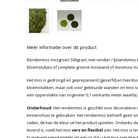
Meer informatie over dit product
Rendiermos mosgroen 500gram, met rendier / IJslandsmos ku
bloemstukjes of complete groene moswand of mosmuur m
Het mos is gedroogd en geprepareerd (geverfd) en hierdoor
bloemstukken, maar ook voor gekleurde wanden en mos sch
een oppervlakte van ongeveer 0,1 vierkante meter waarbij d
Onderhoud:
Het rendiermos is geschikt voor decoratieve 
binnenshuis te gebruiken. Het rendiermos behoeft geen on
raden, dit kan de kleur uit het product spoelen. Ondanks d
levend is, voelt het mos
vers en flexibel
aan. Het mos is t
brandvertragend middel. let wel op dat u het mos niet direc