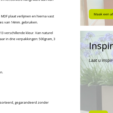
Maak een a
 MDF plaat verlijmen en hierna vast
tjes van 14mm. gebruiken.
 13 verschillende kleur. Van naturel
rbaar in drie verpakkingen: 500gram, 3
Inspir
Laat u inspi
n.
gesorteerd, gegarandeerd zonder