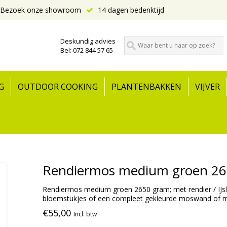
Bezoek onze showroom
14 dagen bedenktijd
Deskundig advies
Bel: 072 844 57 65
G
OUTDOOR COOKING
PLANTENBAKKEN
VIJVER
Rendiermos medium groen 2
Rendiermos medium groen 2650 gram; met rendier / IJsl
bloemstukjes of een compleet gekleurde moswand of
€55,00
Incl. btw