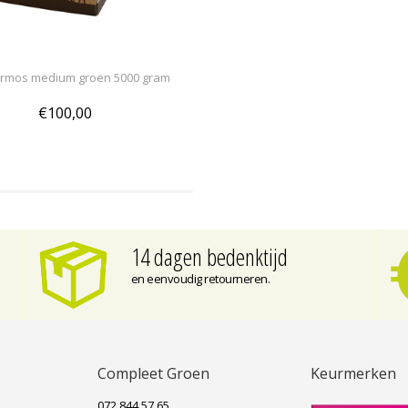
rmos medium groen 5000 gram
€100,00
14 dagen bedenktijd
en eenvoudig retourneren.
Compleet Groen
Keurmerken
072 844 57 65