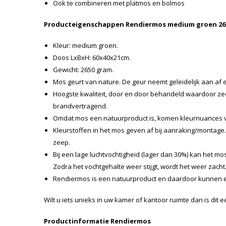
Ook te combineren met platmos en bolmos
Producteigenschappen Rendiermos
medium groen
26
Kleur: medium groen.
Doos LxBxH: 60x40x21cm.
Gewicht: 2650 gram.
Mos geurt van nature. De geur neemt geleidelijk aan af en
Hoogste kwaliteit, door en door behandeld waardoor z
brandvertragend.
Omdat mos een natuurproduct is, komen kleurnuances 
Kleurstoffen in het mos geven af bij aanraking/montag
zeep.
Bij een lage luchtvochtigheid (lager dan 30%) kan het mos
Zodra het vochtgehalte weer stijgt, wordt het weer zacht
Rendiermos is een natuurproduct en daardoor kunnen e
Wilt u iets unieks in uw kamer of kantoor ruimte dan is dit 
Productinformatie Rendiermos