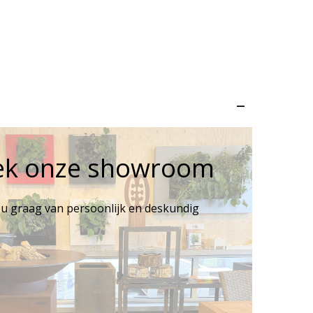
–
ek onze showroom
 u graag van persoonlijk en deskundig