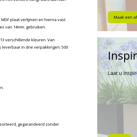
Maak een a
 MDF plaat verlijmen en hierna vast
tjes van 14mm. gebruiken.
 13 verschillende kleuren. Van
is leverbaar in drie verpakkingen: 500
Inspir
Laat u inspi
n.
gesorteerd, gegarandeerd zonder