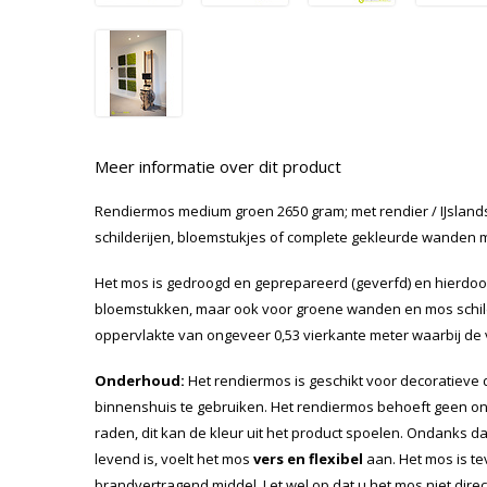
Meer informatie over dit product
Rendiermos medium groen 2650 gram; met rendier / IJsland
schilderijen, bloemstukjes of complete gekleurde wanden 
Het mos is gedroogd en geprepareerd (geverfd) en hierdoor
bloemstukken, maar ook voor groene wanden en mos schild
oppervlakte van ongeveer 0,53 vierkante meter waarbij de v
Onderhoud:
Het rendiermos is geschikt voor decoratieve 
binnenshuis te gebruiken. Het rendiermos behoeft geen on
raden, dit kan de kleur uit het product spoelen. Ondanks d
levend is, voelt het mos
vers en flexibel
aan. Het mos is t
brandvertragend middel. Let wel op dat u het mos niet direc