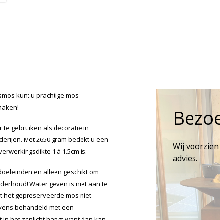
smos kunt u prachtige mos
maken!
Bezo
 te gebruiken als decoratie in
erijen. Met 2650 gram bedekt u een
Wij voorzien
erwerkingsdikte 1 á 1.5cm is.
advies.
doeleinden en alleen geschikt om
derhoud! Water geven is niet aan te
at het gepreserveerde mos niet
evens behandeld met een
t in het zonlicht hangt want dan kan