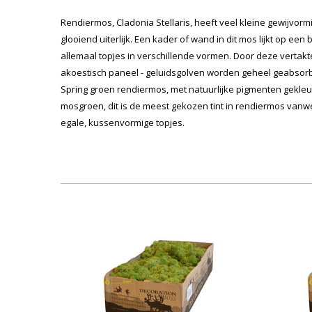
Rendiermos, Cladonia Stellaris, heeft veel kleine gewijvorm
glooiend uiterlijk. Een kader of wand in dit mos lijkt op ee
allemaal topjes in verschillende vormen. Door deze vertakte
akoestisch paneel - geluidsgolven worden geheel geabsorbe
Spring groen rendiermos, met natuurlijke pigmenten gekleurd
mosgroen, dit is de meest gekozen tint in rendiermos vanwe
egale, kussenvormige topjes.