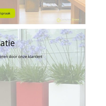
fspraak
atie
reren door onze klanten!