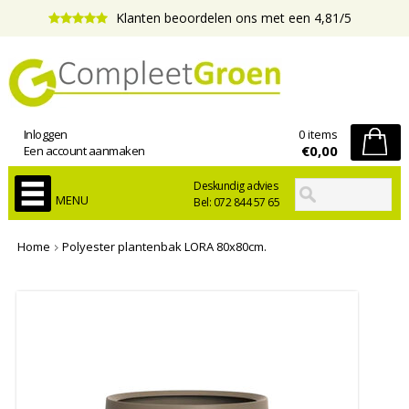
Klanten beoordelen ons met een 4,81/5
Inloggen
0 items
€0,00
Een account aanmaken
Deskundig advies
MENU
Bel: 072 844 57 65
Home
Polyester plantenbak LORA 80x80cm.