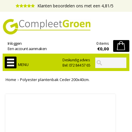
Klanten beoordelen ons met een 4,81/5
Inloggen
0 items
€0,00
Een account aanmaken
Deskundig advies
MENU
Bel: 072 844 57 65
Home
Polyester plantenbak Ceder 200x40cm.