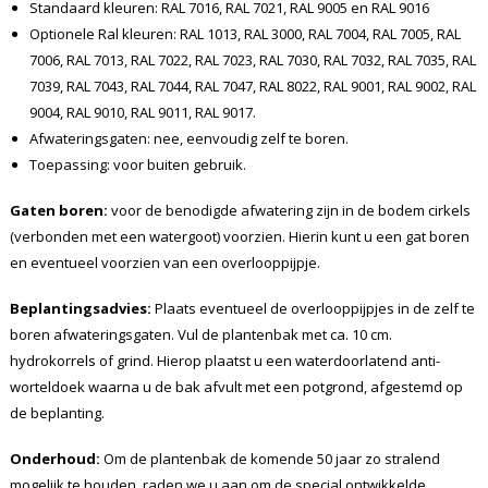
Standaard kleuren: RAL 7016, RAL 7021, RAL 9005 en RAL 9016
Optionele Ral kleuren: RAL 1013, RAL 3000, RAL 7004, RAL 7005, RAL
7006, RAL 7013, RAL 7022, RAL 7023, RAL 7030, RAL 7032, RAL 7035, RAL
7039, RAL 7043, RAL 7044, RAL 7047, RAL 8022, RAL 9001, RAL 9002, RAL
9004, RAL 9010, RAL 9011, RAL 9017.
Afwateringsgaten: nee, eenvoudig zelf te boren.
Toepassing: voor buiten gebruik.
Gaten boren:
voor de benodigde afwatering zijn in de bodem cirkels
(verbonden met een watergoot) voorzien. Hierin kunt u een gat boren
en eventueel voorzien van een overlooppijpje.
Beplantingsadvies:
Plaats eventueel de overlooppijpjes in de zelf te
boren afwateringsgaten. Vul de plantenbak met ca. 10 cm.
hydrokorrels of grind. Hierop plaatst u een waterdoorlatend anti-
worteldoek waarna u de bak afvult met een potgrond, afgestemd op
de beplanting.
Onderhoud:
Om de plantenbak de komende 50 jaar zo stralend
mogelijk te houden, raden we u aan om de special ontwikkelde