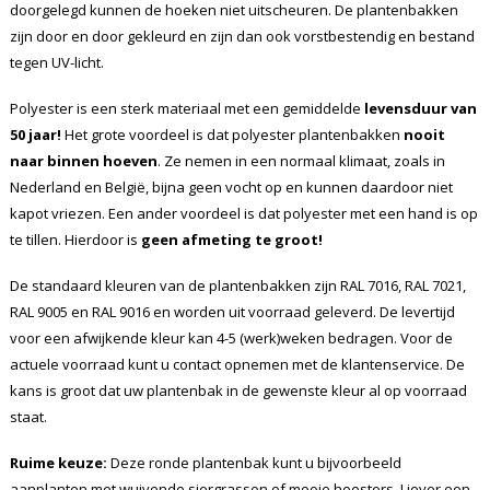
doorgelegd kunnen de hoeken niet uitscheuren. De plantenbakken
zijn door en door gekleurd en zijn dan ook vorstbestendig en bestand
tegen UV-licht.
Polyester is een sterk materiaal met een gemiddelde
levensduur van
50 jaar!
Het grote voordeel is dat polyester plantenbakken
nooit
naar binnen hoeven
. Ze nemen in een normaal klimaat, zoals in
Nederland en België, bijna geen vocht op en kunnen daardoor niet
kapot vriezen. Een ander voordeel is dat polyester met een hand is op
te tillen. Hierdoor is
geen afmeting te groot!
De standaard kleuren van de plantenbakken zijn RAL 7016, RAL 7021,
RAL 9005 en RAL 9016 en worden uit voorraad geleverd. De levertijd
voor een afwijkende kleur kan 4-5 (werk)weken bedragen. Voor de
actuele voorraad kunt u contact opnemen met de klantenservice. De
kans is groot dat uw plantenbak in de gewenste kleur al op voorraad
staat.
Ruime keuze:
Deze ronde plantenbak kunt u bijvoorbeeld
aanplanten met wuivende siergrassen of mooie heesters. Liever een