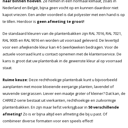
naar binnen hoeven
. Ze nemen in een normaal klimaat, zoals in
Nederland en België, bijna geen vocht op en kunnen daardoor niet
kapot vriezen. Een ander voordeel is dat polyester met een hand is op
te tillen. Hierdoor is
geen afmeting te groot!
De standaard kleuren van de plantenbakken zijn RAL 7016, RAL 7021,
RAL 9005 en RAL 9016 en worden uit voorraad geleverd. De levertijd
voor een afwijkende kleur kan 4-5 (werk)weken bedragen. Voor de
actuele voorraad kunt u contact opnemen met de klantenservice. De
kans is groot dat uw plantenbak in de gewenste kleur al op voorraad
staat.
Ruime keuze:
Deze rechthoekige plantenbak kunt u bijvoorbeeld
aanplanten met mooie bloeiende eenjarige planten, lavendel of
wuivende siergrassen. Liever een maatje groter of kleiner? Dat kan, de
CARREZ-serie bestaat uit vierkanten, rechthoekige en zuilvormige
plantenbakken. En zijn maar liefst verkrijgbaar in
50 verschillende
afmeting!
Zo is er bijna altijd een afmeting die bij u past. Of
combineer diverse formaten voor een speels effect!