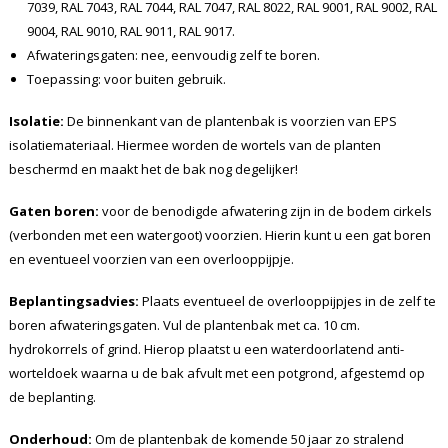
7039, RAL 7043, RAL 7044, RAL 7047, RAL 8022, RAL 9001, RAL 9002, RAL
9004, RAL 9010, RAL 9011, RAL 9017.
Afwateringsgaten: nee, eenvoudig zelf te boren.
Toepassing: voor buiten gebruik.
Isolatie:
De binnenkant van de plantenbak is voorzien van EPS
isolatiemateriaal. Hiermee worden de wortels van de planten
beschermd en maakt het de bak nog degelijker!
Gaten boren:
voor de benodigde afwatering zijn in de bodem cirkels
(verbonden met een watergoot) voorzien. Hierin kunt u een gat boren
en eventueel voorzien van een overlooppijpje.
Beplantingsadvies:
Plaats eventueel de overlooppijpjes in de zelf te
boren afwateringsgaten. Vul de plantenbak met ca. 10 cm.
hydrokorrels of grind. Hierop plaatst u een waterdoorlatend anti-
worteldoek waarna u de bak afvult met een potgrond, afgestemd op
de beplanting.
Onderhoud:
Om de plantenbak de komende 50 jaar zo stralend