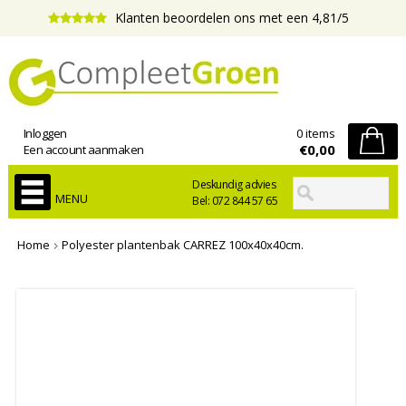
Klanten beoordelen ons met een 4,81/5
Inloggen
0 items
€0,00
Een account aanmaken
Deskundig advies
MENU
Bel: 072 844 57 65
Home
Polyester plantenbak CARREZ 100x40x40cm.