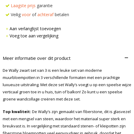
Laagste prijs
garantie
Veilig
voor
of
achteraf
betalen
Aan verlanglijst toevoegen
Voeg toe aan vergelijking
–
Meer informatie over dit product
De Wally zwart set van 3 is een leuke set van moderne
muurbloempotten in 3 verschillende formaten met een prachtige
luxueuze uitstraling. Met deze set Wally’s voegt u op een speelse wijze
verticaal groen toe in u huis, tuin of balkon! Zo kunt u een speelse
groene wandcollage creëren met deze set.
Top kwaliteit:
De Wally’s zijn gemaakt van fiberstone, dit is glasvezel
met een mengsel van steen, waardoor het materiaal super sterk en
breukvast is. In vergelijking met standaard stenen- of kleipotten zijn
fiberstone bloempotten veel eenvoudiger in gebruik, doordat het