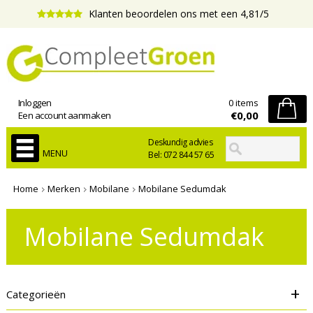
Klanten beoordelen ons met een 4,81/5
Inloggen
0 items
€0,00
Een account aanmaken
Deskundig advies
MENU
Bel: 072 844 57 65
Home
Merken
Mobilane
Mobilane Sedumdak
Mobilane Sedumdak
+
Categorieën