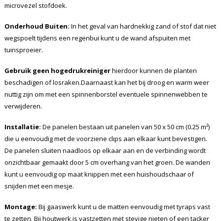
microvezel stofdoek.
Onderhoud Buiten:
In het geval van hardnekkig zand of stof dat niet
wegspoelt tijdens een regenbui kunt u de wand afspuiten met
tuinsproeier.
Gebruik geen hogedrukreiniger
hierdoor kunnen de planten
beschadigen of losraken.Daarnaast kan het bij droog en warm weer
nuttig zijn om met een spinnenborstel eventuele spinnenwebben te
verwijderen.
Installatie:
De panelen bestaan uit panelen van 50 x 50 cm (0.25 m²)
die u eenvoudig met de voorziene clips aan elkaar kunt bevestigen.
De panelen sluiten naadloos op elkaar aan en de verbinding wordt
onzichtbaar gemaakt door 5 cm overhang van het groen. De wanden
kunt u eenvoudig op maat knippen met een huishoudschaar of
snijden met een mesje.
Montage:
Bij gaaswerk kunt u de matten eenvoudig met tyraps vast
te zetten. Bij houtwerk is vastzetten met stevige nieten of een tacker