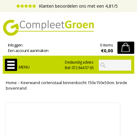
Klanten beoordelen ons met een 4,81/5
Inloggen
0 items
€0,00
Een account aanmaken
Deskundig advies
MENU
Bel: 072 844 57 65
Home
Keerwand cortenstaal binnenbocht 150x150x50cm. brede
bovenrand