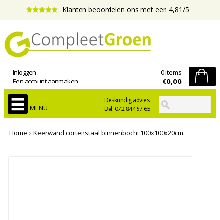
Klanten beoordelen ons met een 4,81/5
Inloggen
0 items
€0,00
Een account aanmaken
Deskundig advies
MENU
Bel: 072 844 57 65
Home
Keerwand cortenstaal binnenbocht 100x100x20cm.